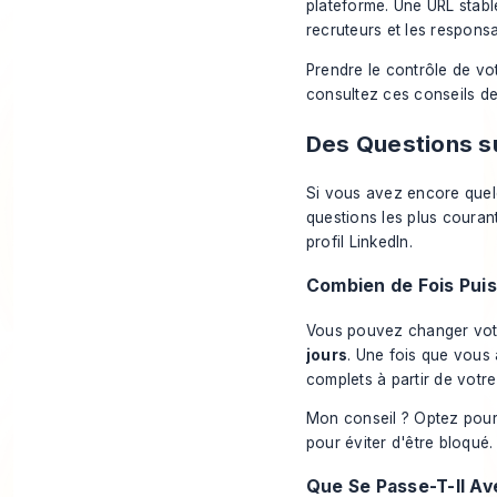
plateforme. Une URL stabl
recruteurs et les respons
Prendre le contrôle de vot
consultez ces
conseils de
Des Questions su
Si vous avez encore quelq
questions les plus courant
profil LinkedIn.
Combien de Fois Pui
Vous pouvez changer vot
jours
. Une fois que vous 
complets à partir de votr
Mon conseil ? Optez pour
pour éviter d'être bloqué.
Que Se Passe-T-Il A