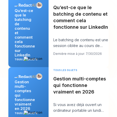
Qu’est-ce que le
Qu’est-ce
batching de contenu et
que le
batching
comment cela
de
fonctionne sur LinkedIn
contenu
et
comment
Le batching de contenu est une
cela
session ciblée au cours de
fonctionne
sur
laquelle vous créez plusieurs
Dernière mise à jour: 7/30/2026
LinkedIn
publications
TOUS LES SUJETS
TOUS LES SUJETS
Gestion multi-comptes
Gestion
qui fonctionne
multi-
comptes
vraiment en 2026
qui
fonctionne
vraiment
Si vous avez déjà ouvert un
en 2026
ordinateur portable un lundi
TOUS LES SUJETS
matin et vu douze connexions,