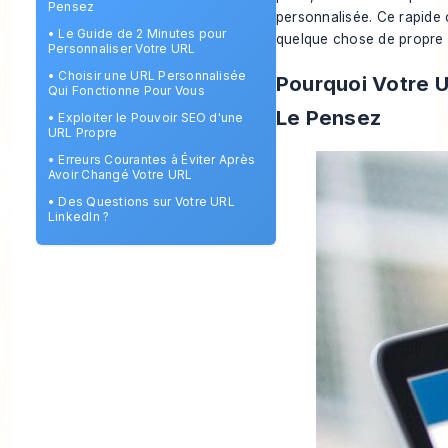
Pensez
personnalisée. Ce rapide 
•
Le Guide de 2 Minutes pour
quelque chose de propre 
Personnaliser Votre URL
•
Choisir une URL Personnalisée
Pourquoi Votre U
Qui Fonctionne Pour Vous
Le Pensez
•
Exploiter le Pouvoir SEO d'une
URL Propre
•
Erreurs Courantes à Éviter Après
Avoir Changé Votre URL
•
Des Questions sur Votre URL
LinkedIn ?