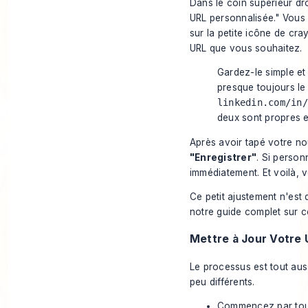
Dans le coin supérieur dro
URL personnalisée." Vous 
sur la petite icône de cra
URL que vous souhaitez.
Gardez-le simple et
presque toujours l
linkedin.com/in/
deux sont propres et
Après avoir tapé votre n
"Enregistrer"
. Si person
immédiatement. Et voilà, v
Ce petit ajustement n'est
notre guide complet sur
c
Mettre à Jour Votre 
Le processus est tout auss
peu différents.
Commencez par touc