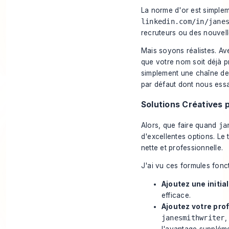
La norme d'or est simple
linkedin.com/in/jane
recruteurs ou des nouvell
Mais soyons réalistes. Av
que votre nom soit déjà pri
simplement une chaîne de 
par défaut dont nous ess
Solutions Créatives p
Alors, que faire quand
ja
d'excellentes options. Le 
nette et professionnelle.
J'ai vu ces formules fonc
Ajoutez une initial
efficace.
Ajoutez votre prof
janesmithwriter
,
l'avantage suppléme