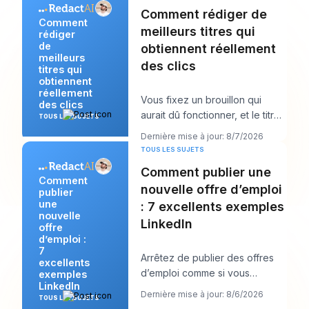
Comment rédiger de
Comment
meilleurs titres qui
rédiger
de
obtiennent réellement
meilleurs
des clics
titres qui
obtiennent
réellement
Vous fixez un brouillon qui
des clics
aurait dû fonctionner, et le titre
TOUS LES SUJETS
est probablement la première
Dernière mise à jour: 8/7/2026
chose qu
TOUS LES SUJETS
Comment publier une
Comment
nouvelle offre d’emploi
publier
une
: 7 excellents exemples
nouvelle
LinkedIn
offre
d’emploi :
7
Arrêtez de publier des offres
excellents
d’emploi comme si vous
exemples
LinkedIn
remplissiez des formulaires et
Dernière mise à jour: 8/6/2026
TOUS LES SUJETS
commencez à les