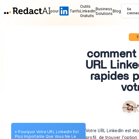
Outils
Business
Se
pour
Tarifs
LinkedIn
Blog
Solutions
connec
Gratuits
T
comment 
URL Linke
rapides p
vot
N
L
Votre URL LinkedIn est ét
•
Pourquoi Votre URL LinkedIn Est
Plus Importante Que Vous Ne Le
profil, de trouver l'option