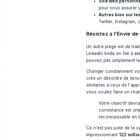
Site web personnel
pour vous assurer q
Autres bios sur le
Twitter, Instagram, o
Résistez à l'Envie de
Un autre piège est de trai
LinkedIn limite en fait à
ci
pouvez pas simplement le
Changer constamment votre
crée un désordre de liens
similaires à ceux de l'ap
vous voulez faire un cha
Votre objectif devra
consistance est une
reconnaissable en l
Ce n'est pas juste de la 
impressionnant
122 milli