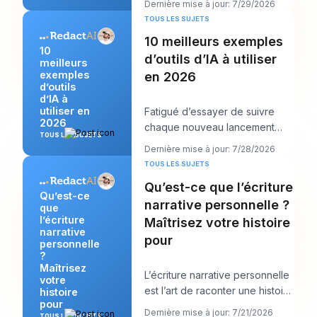
Dernière mise à jour: 7/29/2026
six calendrie
TOUS LES SUJETS
10 meilleurs exemples
10
d’outils d’IA à utiliser
meilleurs
exemples
en 2026
d’outils
d’IA à
utiliser en
Fatigué d’essayer de suivre
2026
chaque nouveau lancement
TOUS LES SUJETS
d’IA tout en devant encore
Dernière mise à jour: 7/28/2026
publier quelque chos
TOUS LES SUJETS
Qu’est-ce que l’écriture
Qu’est-ce
narrative personnelle ?
que
l’écriture
Maîtrisez votre histoire
narrative
pour
personnelle
?
Maîtrisez
L’écriture narrative personnelle
votre
est l’art de raconter une histoire
histoire
pour
vraie de votre propre vie afin d
Dernière mise à jour: 7/21/2026
TOUS LES SUJETS