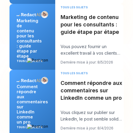
TOUS LES SUJETS
Marketing de contenu
Marketing
pour les consultants :
de
contenu
guide étape par étape
pour les
consultants
: guide
Vous pouvez fournir un
étape par
excellent travail à vos clients
étape
tout en vous sentant
TOUS LES SUJETS
Dernière mise à jour: 8/5/2026
étrangement invisible en
TOUS LES SUJETS
Comment répondre aux
Comment
commentaires sur
répondre
aux
LinkedIn comme un pro
commentaires
sur
LinkedIn
Vous cliquez sur publier sur
comme
LinkedIn, le post semble solide,
un pro
puis le vrai travail commence.
TOUS LES SUJETS
Dernière mise à jour: 8/4/2026
Quelque