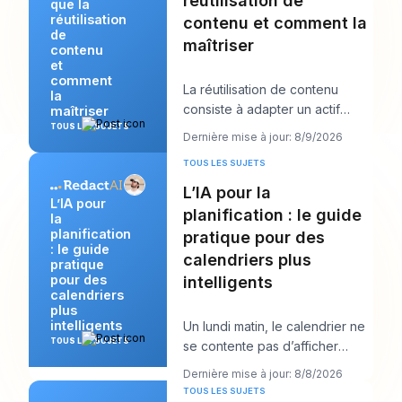
réutilisation de
que la
réutilisation
contenu et comment la
de
maîtriser
contenu
et
comment
La réutilisation de contenu
la
consiste à adapter un actif
maîtriser
existant en plusieurs formats ou
TOUS LES SUJETS
Dernière mise à jour: 8/9/2026
canaux nati
TOUS LES SUJETS
L’IA pour la
L’IA pour
planification : le guide
la
planification
pratique pour des
: le guide
calendriers plus
pratique
pour des
intelligents
calendriers
plus
intelligents
Un lundi matin, le calendrier ne
TOUS LES SUJETS
se contente pas d’afficher
votre journée. Il commence à la
Dernière mise à jour: 8/8/2026
négocier
TOUS LES SUJETS