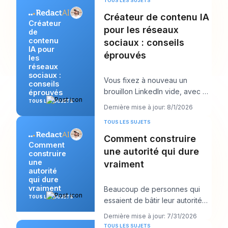
TOUS LES SUJETS
Créateur de contenu IA
Créateur
pour les réseaux
de
contenu
sociaux : conseils
IA pour
éprouvés
les
réseaux
sociaux :
Vous fixez à nouveau un
conseils
brouillon LinkedIn vide, avec un
éprouvés
appel client dans dix minutes et
TOUS LES SUJETS
Dernière mise à jour: 8/1/2026
un post qu
TOUS LES SUJETS
Comment construire
Comment
une autorité qui dure
construire
une
vraiment
autorité
qui dure
vraiment
Beaucoup de personnes qui
TOUS LES SUJETS
essaient de bâtir leur autorité
en font trop dans la mauvaise
Dernière mise à jour: 7/31/2026
direction. E
TOUS LES SUJETS