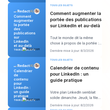
TOUS LES SUJETS
Comment augmenter la
Comment
portée des publications
augmenter
la portée
sur LinkedIn et au-delà
des
publications
sur
Tout le monde dit la même
LinkedIn
chose à propos de la portée :
et au-delà
publiez plus. Ce conseil semble
TOUS LES SUJETS
Dernière mise à jour: 8/3/2026
productif, m
TOUS LES SUJETS
Calendrier de contenu
Calendrier
pour LinkedIn : un
de
contenu
guide pratique
pour
LinkedIn :
un guide
Votre plan LinkedIn semblait
pratique
solide dimanche. Jeudi, la file
TOUS LES SUJETS
d’attente est vide, l’accroche
Dernière mise à jour: 8/2/2026
que vous