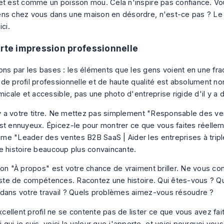
et est comme un poisson mou. Cela n'inspire pas confiance. Vou
ns chez vous dans une maison en désordre, n'est-ce pas ? L
ici.
orte impression professionnelle
 par les bases : les éléments que les gens voient en une fra
de profil professionnelle et de haute qualité est absolument no
micale et accessible, pas une photo d'entreprise rigide d'il y a d
l y a votre titre. Ne mettez pas simplement "Responsable des 
st ennuyeux. Épicez-le pour montrer ce que vous
faites réelle
e "Leader des ventes B2B SaaS | Aider les entreprises à tripl
e histoire beaucoup plus convaincante.
ion "À propos" est votre chance de vraiment briller. Ne vous co
liste de compétences. Racontez une histoire. Qui êtes-vous ? Q
dans votre travail ? Quels problèmes aimez-vous résoudre ?
cellent profil ne se contente pas de lister ce que vous avez fait. 