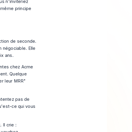
s n'inviteriez
e même principe
ction de seconde.
n négociable. Elle
ix ans.
ventes chez Acme
ment
. Quelque
er leur MRR"
ntentez pas de
u'est-ce qui vous
Il crie :