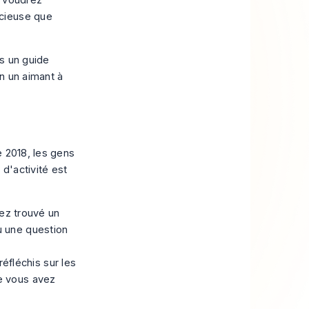
us voudrez
ncieuse que
ns un guide
en un aimant à
e 2018, les gens
 d'activité est
ez trouvé un
u une question
fléchis sur les
ue vous avez