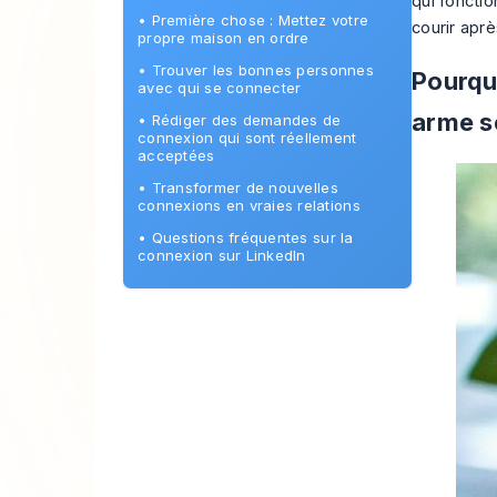
qui
fonctio
•
Première chose : Mettez votre
courir apr
propre maison en ordre
•
Trouver les bonnes personnes
Pourquo
avec qui se connecter
arme s
•
Rédiger des demandes de
connexion qui sont réellement
acceptées
•
Transformer de nouvelles
connexions en vraies relations
•
Questions fréquentes sur la
connexion sur LinkedIn