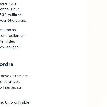
osé en une
onde. Pour
530 millions
our être saisie.
rne moins
eront réellement
btenir des
/how-to-get-
 ordre
 devez examiner
elqu'un voit
-il jamais sur
. Un profil faible