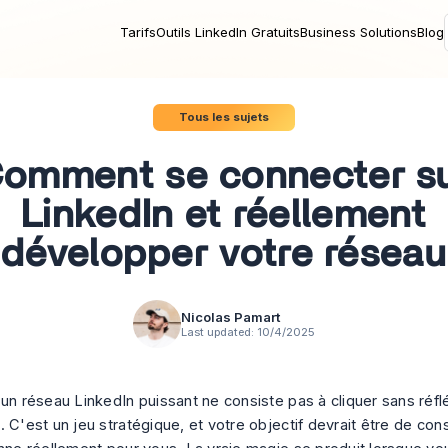
Tarifs
Outils LinkedIn Gratuits
Business Solutions
Blog
Tous les sujets
omment se connecter s
LinkedIn et réellement
développer votre réseau
Nicolas Pamart
Last updated:
10/4/2025
 un réseau LinkedIn puissant ne consiste pas à cliquer sans réfl
 C'est un jeu stratégique, et votre objectif devrait être de con