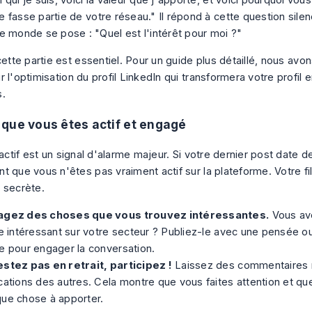
i qui je suis, voici la valeur que j'apporte, et voici pourquoi vo
e fasse partie de votre réseau." Il répond à cette question sile
le monde se pose : "Quel est l'intérêt pour moi ?"
cette partie est essentiel. Pour un guide plus détaillé, nous avo
ur
l'optimisation du profil LinkedIn
qui transformera votre profil 
s.
que vous êtes actif et engagé
nactif est un signal d'alarme majeur. Si votre dernier post date d
 que vous n'êtes pas vraiment actif sur la plateforme. Votre fil
 secrète.
agez des choses que vous trouvez intéressantes.
Vous av
le intéressant sur votre secteur ? Publiez-le avec une pensée o
e pour engager la conversation.
estez pas en retrait, participez !
Laissez des commentaires ré
cations des autres. Cela montre que vous faites attention et q
que chose à apporter.