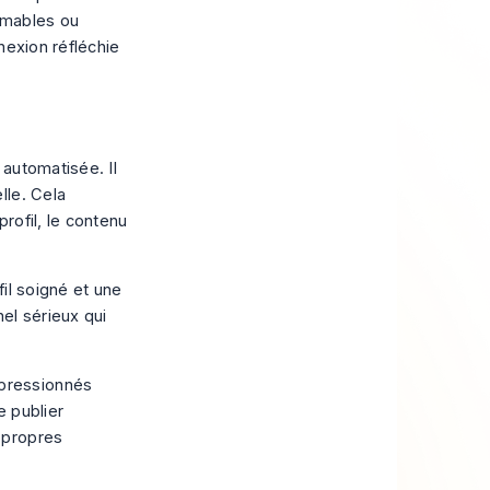
imables ou
nexion réfléchie
automatisée. Il
lle. Cela
rofil, le contenu
fil soigné et une
el sérieux qui
mpressionnés
 publier
s propres