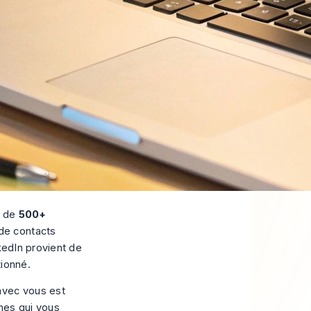
e de
500+
de contacts
kedIn provient de
tionné.
avec vous est
nes qui vous