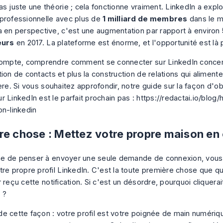
as juste une théorie ; cela fonctionne vraiment. LinkedIn a expl
professionnelle avec plus de
1 milliard de membres
dans le m
a en perspective, c'est une augmentation par rapport à environ
eurs
en 2017. La plateforme est énorme, et l'opportunité est là p
compte, comprendre comment se connecter sur LinkedIn conce
ion de contacts et plus la construction de relations qui aliment
ère. Si vous souhaitez approfondir, notre guide sur la façon d'o
r LinkedIn est le parfait prochain pas :
https://redactai.io/blog
on-linkedin
re chose : Mettez votre propre maison en
me de
penser
à envoyer une seule demande de connexion, vous
tre propre profil LinkedIn. C'est la toute première chose que qu
 reçu cette notification. Si c'est un désordre, pourquoi cliquerait
 ?
e cette façon : votre profil est votre poignée de main numérique