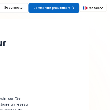
Se connecter
Commencer gratuitement
Français
ur
échir sur "Se
struire un réseau