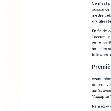
Ce n'est p
puissance 
mettre cel
d'utilisat
En fin de 
l'accumulat
votre carri
abonnés su
followers-
Premiè
Avant mê
de près vo
après avoir
"Accepter"
Pensez-y d