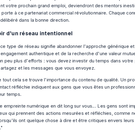
nt votre prochain grand emploi, deviendront des mentors inest
la porte à ce partenariat commercial révolutionnaire. Chaque con
 délibéré dans la bonne direction.
ir d'un réseau intentionnel
 ce type de réseau signifie abandonner l'approche générique et 
n engagement authentique et de la recherche d'une valeur mutue
 peu plus d'efforts : vous devez investir du temps dans votre p
partagez et les messages que vous envoyez.
 tout cela se trouve l'
importance du contenu de qualité
. Un pro
ntact réfléchie indiquent aux gens que vous êtes un professionn
eur temps.
e empreinte numérique en dit long sur vous... Les gens sont i
eux qui prennent des actions mesurées et réfléchies, comme ne
orsqu'ils ont quelque chose à dire et être critiques envers leur
."