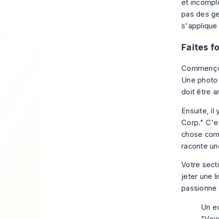
et incompl
pas des ge
s'applique 
Faites f
Commençons
Une photo 
doit être a
Ensuite, i
Corp." C'e
chose comm
raconte un
Votre sect
jeter une 
passionne 
Un ex