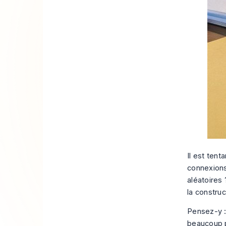
Il est ten
connexions
aléatoires 
la constru
Pensez-y :
beaucoup p