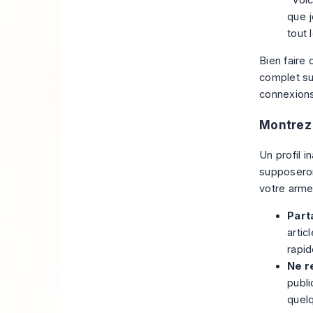
"Voic
que j
tout 
Bien faire 
complet s
connexion
Montrez 
Un profil i
supposeront
votre arme
Part
artic
rapid
Ne r
publi
quel