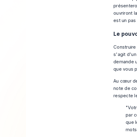
présentero
ouvriront 
est un pas
Le pouvo
Construire
s'agit d'u
demande un
que vous 
Au cœur de
note de co
respecte l
"Votr
par c
que l
mots