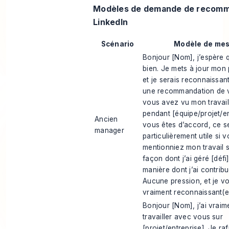
Modèles de demande de recomm
LinkedIn
Scénario
Modèle de me
Bonjour [Nom], j’espère 
bien. Je mets à jour mon p
et je serais reconnaissant
une recommandation de v
vous avez vu mon travail
pendant [équipe/projet/en
Ancien
vous êtes d’accord, ce se
manager
particulièrement utile si 
mentionniez mon travail su
façon dont j’ai géré [défi]
manière dont j’ai contribué
Aucune pression, et je v
vraiment reconnaissant(e
Bonjour [Nom], j’ai vraim
travailler avec vous sur
[projet/entreprise]. Je ra