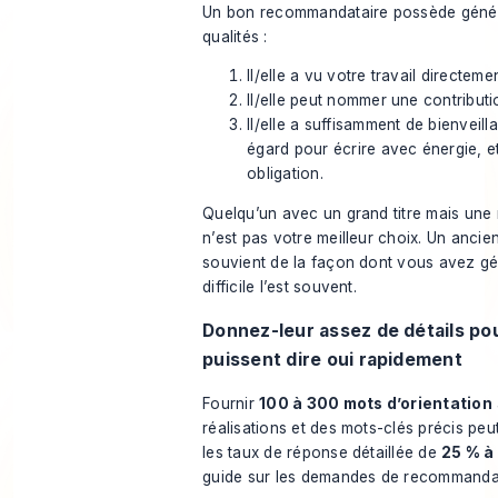
Un bon recommandataire possède génér
qualités :
Il/elle a vu votre travail directemen
Il/elle peut nommer une contributio
Il/elle a suffisamment de bienveill
égard pour écrire avec énergie, e
obligation.
Quelqu’un avec un grand titre mais une
n’est pas votre meilleur choix. Un ancien
souvient de la façon dont vous avez gé
difficile l’est souvent.
Donnez-leur assez de détails pou
puissent dire oui rapidement
Fournir
100 à 300 mots d’orientation
réalisations et des mots-clés précis peu
les taux de réponse détaillée de
25 % à
guide sur les demandes de recommandat