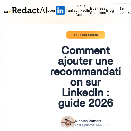
Outils
Business
Se
pour
Tarifs
LinkedIn
Blog
Solutions
connec
Gratuits
Tous les sujets
Comment
ajouter une
recommandati
on sur
LinkedIn :
guide 2026
Nicolas Pamart
Last updated:
5/3/2026