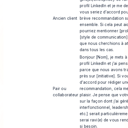
profil LinkedIn et je me d
vous seriez d’accord pou
Ancien client
brève recommandation sur
ensemble. Si cela peut ai
pourriez mentionner [pro
[style de communication] 
que nous cherchions à at
dans tous les cas.
Bonjour [Nom], je mets à
profil LinkedIn et j’ai pe
parce que nous avons trav
près sur [initiative]. Si v
d’accord pour rédiger un
Pair ou
recommandation, cela me 
collaborateur
plaisir. Je pense que vot
sur la façon dont j’ai géré
interfonctionnel, leadersh
etc.] serait particulièrem
serai ravi(e) de vous rend
si besoin.