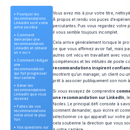
Vous avez mis à jour votre titre, nettoy
•
Pourquoi les
recommandations
À propos et rendu vos puces d’expérien
LinkedIn sont votre
percutantes. Puis vous regardez votre pr
arme secrète
il vous semble toujours incomplet.
•
Comment
demander une
Cela arrive généralement lorsque le prof
recommandation
LinkedIn et obtenir
ce que vous affirmez avoir fait, mais pa
un « oui »
autres ont vécu en travaillant avec vous
•
Comment rédiger
compétences et les intitulés de poste c
une
recommandations inspirent confian
recommandation
qui fait progresser
montrent qu’un manager, un client ou un
leur carrière
prêt à associer publiquement son nom à 
•
Gérer les
recommandations
Si vous essayez de comprendre
comme
LinkedIn que vous
une recommandation sur LinkedIn
, l
recevez
faciles. Le principal défi consiste à savoir
•
Faites de vos
comment demander, quoi écrire et com
recommandations
votre atout le plus
sélectionner ce qui apparaît sur votre pr
fort
cela soutienne la direction que vous s
•
Vos questions sur
à votre carrière.