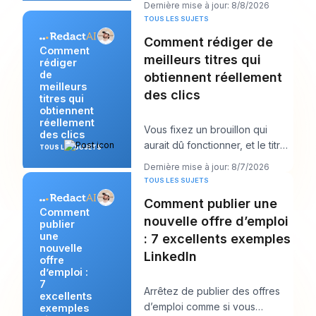
Dernière mise à jour: 8/8/2026
négocier
TOUS LES SUJETS
Comment rédiger de
Comment
meilleurs titres qui
rédiger
de
obtiennent réellement
meilleurs
des clics
titres qui
obtiennent
réellement
Vous fixez un brouillon qui
des clics
aurait dû fonctionner, et le titre
TOUS LES SUJETS
est probablement la première
Dernière mise à jour: 8/7/2026
chose qu
TOUS LES SUJETS
Comment publier une
Comment
nouvelle offre d’emploi
publier
une
: 7 excellents exemples
nouvelle
LinkedIn
offre
d’emploi :
7
Arrêtez de publier des offres
excellents
d’emploi comme si vous
exemples