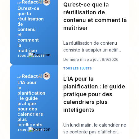
Qu’est-ce que la
Qu’est-ce
réutilisation de
que la
réutilisation
contenu et comment la
de
maîtriser
contenu
et
comment
La réutilisation de contenu
la
consiste à adapter un actif
maîtriser
existant en plusieurs formats ou
TOUS LES SUJETS
Dernière mise à jour: 8/9/2026
canaux nati
TOUS LES SUJETS
L’IA pour la
L’IA pour
planification : le guide
la
planification
pratique pour des
: le guide
calendriers plus
pratique
pour des
intelligents
calendriers
plus
intelligents
Un lundi matin, le calendrier ne
TOUS LES SUJETS
se contente pas d’afficher
votre journée. Il commence à la