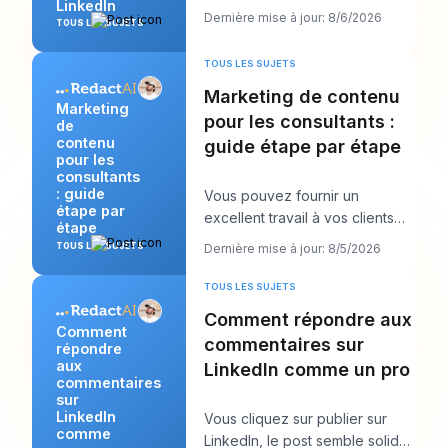
LinkedIn
remplissiez des formulaires et
Dernière mise à jour: 8/6/2026
TOUS LES SUJETS
commencez à les
TOUS LES SUJETS
Marketing de contenu
Marketing
pour les consultants :
de
contenu
guide étape par étape
pour les
consultants
: guide
Vous pouvez fournir un
étape par
excellent travail à vos clients
étape
tout en vous sentant
TOUS LES SUJETS
Dernière mise à jour: 8/5/2026
étrangement invisible en
TOUS LES SUJETS
Comment répondre aux
Comment
commentaires sur
répondre
aux
LinkedIn comme un pro
commentaires
sur
LinkedIn
Vous cliquez sur publier sur
comme
LinkedIn, le post semble solide,