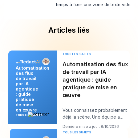
temps à fixer une zone de texte vide.
Articles liés
TOUS LES SUJETS
Automatisation des flux
Automatisation
de travail par IA
des flux
de travail
agentique : guide
par IA
pratique de mise en
agentique
: guide
œuvre
pratique
de mise
en œuvre
Vous connaissez probablement
TOUS LES SUJETS
déjà la scène. Une équipe a
besoin qu’un rapport soit mis à
Dernière mise à jour: 8/10/2026
jour, que d
TOUS LES SUJETS