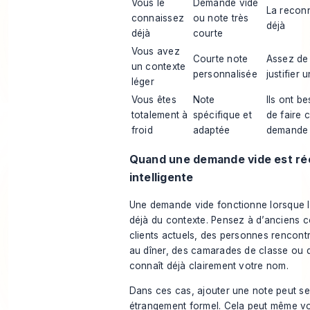
Vous le
Demande vide
La reconn
connaissez
ou note très
déjà
déjà
courte
Vous avez
Courte note
Assez de 
un contexte
personnalisée
justifier 
léger
Vous êtes
Note
Ils ont b
totalement à
spécifique et
de faire 
froid
adaptée
demande
Quand une demande vide est ré
intelligente
Une demande vide fonctionne lorsque la
déjà du contexte. Pensez à d’anciens c
clients actuels, des personnes rencon
au dîner, des camarades de classe ou 
connaît déjà clairement votre nom.
Dans ces cas, ajouter une note peut s
étrangement formel. Cela peut même vou