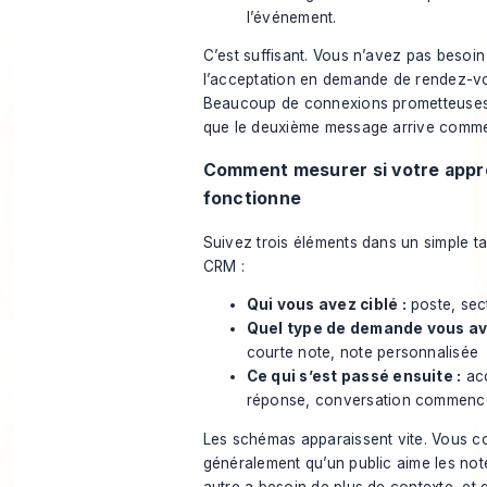
l’événement.
C’est suffisant. Vous n’avez pas besoi
l’acceptation en demande de rendez-v
Beaucoup de connexions prometteuses
que le deuxième message arrive comme
Comment mesurer si votre app
fonctionne
Suivez trois éléments dans un simple t
CRM :
Qui vous avez ciblé :
poste, sec
Quel type de demande vous av
courte note, note personnalisée
Ce qui s’est passé ensuite :
acc
réponse, conversation commenc
Les schémas apparaissent vite. Vous c
généralement qu’un public aime les not
autre a besoin de plus de contexte, et 