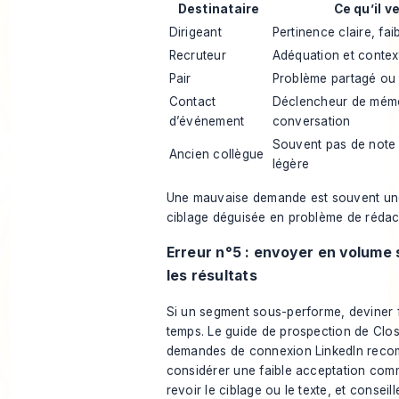
Destinataire
Ce qu’il v
Dirigeant
Pertinence claire, faib
Recruteur
Adéquation et contex
Pair
Problème partagé ou
Contact
Déclencheur de mémoi
d’événement
conversation
Souvent pas de note 
Ancien collègue
légère
Une mauvaise demande est souvent un
ciblage déguisée en problème de rédac
Erreur n°5 : envoyer en volume
les résultats
Si un segment sous-performe, deviner f
temps.
Le guide de prospection de Clos
demandes de connexion LinkedIn
reco
considérer une faible acceptation com
revoir le ciblage ou le texte, et conseil