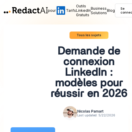
Outils
Business
Se
pour
Tarifs
LinkedIn
Blog
Solutions
connec
Gratuits
Tous les sujets
Demande de
connexion
LinkedIn :
modèles pour
réussir en 2026
Nicolas Pamart
Last updated:
5/22/2026