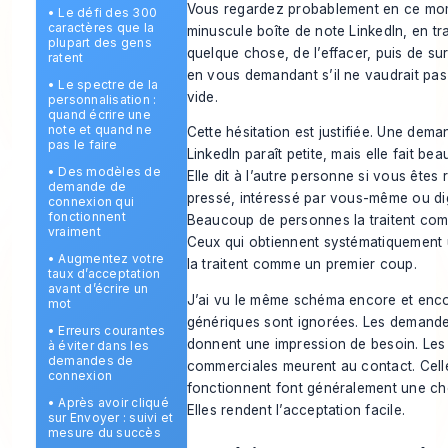
Vous regardez probablement en ce mo
•
Le défi des 300
caractères que la
minuscule boîte de note LinkedIn, en tr
plupart des gens
quelque chose, de l’effacer, puis de su
ratent
en vous demandant s’il ne vaudrait pas 
•
Le spectre de la
vide.
personnalisation :
quand écrire une
note et quand ne
Cette hésitation est justifiée. Une de
pas le faire
LinkedIn paraît petite, mais elle fait be
•
Des modèles de
Elle dit à l’autre personne si vous êtes r
demande de
pressé, intéressé par vous-même ou di
connexion qui
fonctionnent
Beaucoup de personnes la traitent com
vraiment
Ceux qui obtiennent systématiquement
•
Augmentez votre
la traitent comme un premier coup.
taux d’acceptation
avant d’écrire un
J’ai vu le même schéma encore et enc
mot
génériques sont ignorées. Les demande
•
Erreurs courantes
donnent une impression de besoin. Le
à éviter dans les
demandes de
commerciales meurent au contact. Cell
connexion
fonctionnent font généralement une ch
•
Après avoir cliqué
Elles rendent l’acceptation facile.
sur Envoyer : suivi et
mesure du succès