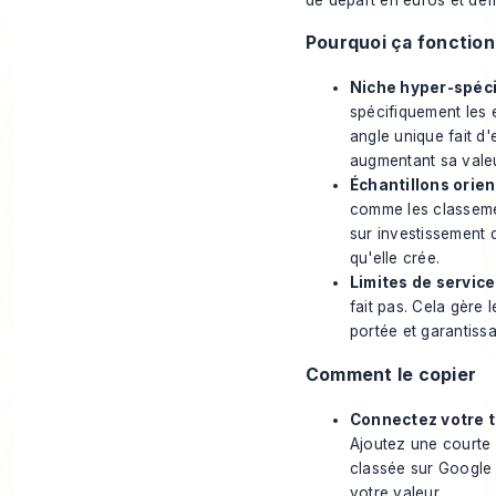
Pourquoi ça fonctio
Niche hyper-spéci
spécifiquement les 
angle unique fait d
augmentant sa valeu
Échantillons orien
comme les classemen
sur investissement d
qu'elle crée.
Limites de service 
fait pas
. Cela gère 
portée et garantiss
Comment le copier
Connectez votre tr
Ajoutez une courte 
classée sur Google
votre valeur.