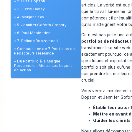
•
2. Elise Dopson
articles. La vérité est qu
•
3. Lizzie Davey
que le travail lui-même. U
•
4. Marijana Kay
compétences ; il préqualifi
qu'ils n'atteignent votre b
•
5. Jennifer Goforth Gregory
•
6. Paul Maplesden
Ce n'est pas juste une au
•
7. Belinda Roozemond
portfolios de rédacteur
transformer leur site web
•
Comparaison de 7 Portfolios de
Rédacteurs Freelance
exactement
pourquoi
cela
spécifiques et exploitabl
•
Du Portfolio à la Marque
Personnelle : Mettre ces Leçons
portfolio soit plus qu'un
en Action
comprendre les meilleures
crucial.
Vous verrez exactement c
Dopson et Jennifer Goforth
Établir leur autori
Mettre en avant d
Guider les clients
Nous allons décomposer to