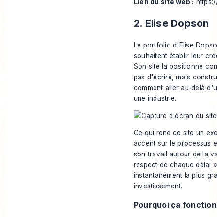
Lien du site web :
https
2. Elise Dopson
Le portfolio d'Elise Dops
souhaitent établir leur cré
Son site la positionne c
pas d'écrire, mais constr
comment aller au-delà d'u
une industrie.
Ce qui rend ce site un ex
accent sur le processus et
son travail autour de la v
respect de chaque délai » 
instantanément la plus gran
investissement.
Pourquoi ça fonctio