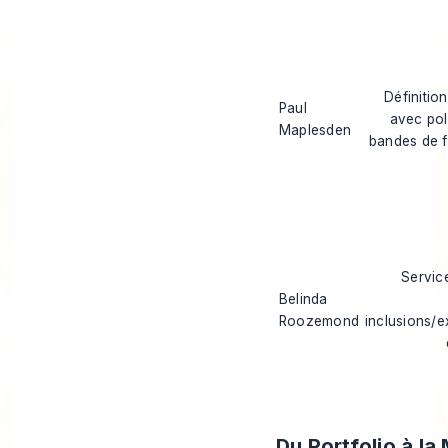
Définition
Paul
avec pol
Maplesden
bandes de fr
Service
Belinda
Roozemond
inclusions/e
Du Portfolio à l