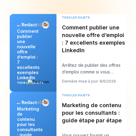
TOUS LES SUJETS
Comment publier une
Comment
nouvelle offre d’emploi
publier
une
: 7 excellents exemples
nouvelle
LinkedIn
offre
d’emploi :
7
Arrêtez de publier des offres
excellents
d’emploi comme si vous
exemples
LinkedIn
remplissiez des formulaires et
Dernière mise à jour: 8/6/2026
TOUS LES SUJETS
commencez à les
TOUS LES SUJETS
Marketing de contenu
Marketing
pour les consultants :
de
contenu
guide étape par étape
pour les
consultants
: guide
Vous pouvez fournir un