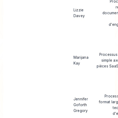
Proc
r
Lizzie
documen
Davey
d'en
Processus
Marijana
simple ax
Kay
pièces Saa
Process
Jennifer
format larg
Goforth
te
Gregory
d'e