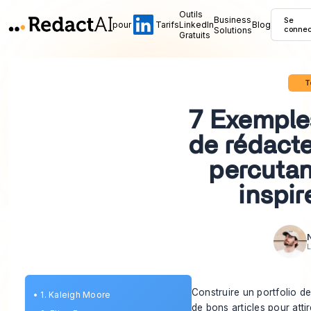
Outils
Business
Se
pour
Tarifs
LinkedIn
Blog
Solutions
connec
Gratuits
T
7 Exemples
de rédacte
percutan
inspir
L
Construire un portfolio d
•
1. Kaleigh Moore
de bons articles pour atti