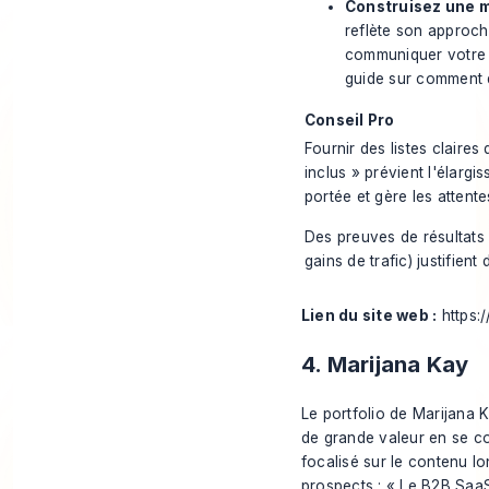
Construisez une m
reflète son approche
communiquer votre i
guide sur
comment 
Conseil Pro
Fournir des listes claires 
inclus » prévient l'élargi
portée et gère les attente
Des preuves de résultats
gains de trafic) justifient
Lien du site web :
https:
4. Marijana Kay
Le portfolio de Marijana K
de grande valeur en se con
focalisé sur le contenu l
prospects : « Le B2B SaaS