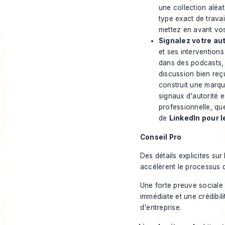
une collection aléat
type
exact
de travai
mettez en avant vos 
Signalez votre aut
et ses intervention
dans des podcasts, d
discussion bien reç
construit une marque
signaux d'autorité 
professionnelle, qu
de
LinkedIn pour 
Conseil Pro
Des détails explicites sur 
accélèrent le processus d
Une forte preuve sociale
immédiate et une crédibili
d'entreprise.