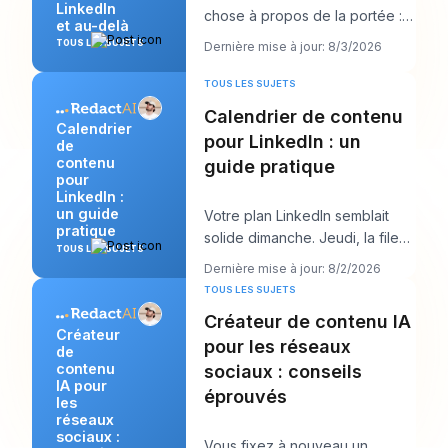
LinkedIn
chose à propos de la portée :
et au-delà
publiez plus. Ce conseil semble
TOUS LES SUJETS
Dernière mise à jour: 8/3/2026
productif, m
TOUS LES SUJETS
Calendrier de contenu
Calendrier
pour LinkedIn : un
de
contenu
guide pratique
pour
LinkedIn :
un guide
Votre plan LinkedIn semblait
pratique
solide dimanche. Jeudi, la file
TOUS LES SUJETS
d’attente est vide, l’accroche
Dernière mise à jour: 8/2/2026
que vous
TOUS LES SUJETS
Créateur de contenu IA
Créateur
pour les réseaux
de
contenu
sociaux : conseils
IA pour
éprouvés
les
réseaux
sociaux :
Vous fixez à nouveau un