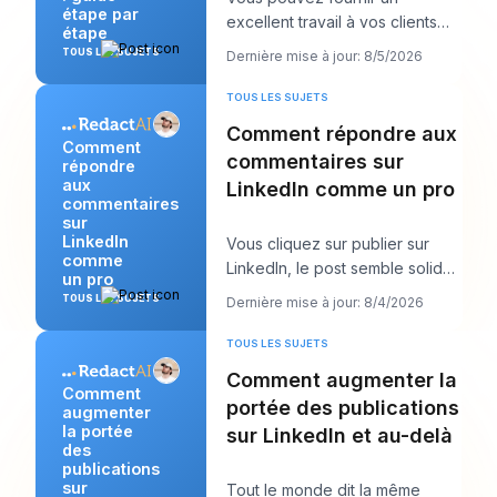
étape par
excellent travail à vos clients
étape
tout en vous sentant
TOUS LES SUJETS
Dernière mise à jour: 8/5/2026
étrangement invisible en
TOUS LES SUJETS
Comment répondre aux
Comment
commentaires sur
répondre
aux
LinkedIn comme un pro
commentaires
sur
LinkedIn
Vous cliquez sur publier sur
comme
LinkedIn, le post semble solide,
un pro
puis le vrai travail commence.
TOUS LES SUJETS
Dernière mise à jour: 8/4/2026
Quelque
TOUS LES SUJETS
Comment augmenter la
Comment
portée des publications
augmenter
la portée
sur LinkedIn et au-delà
des
publications
sur
Tout le monde dit la même