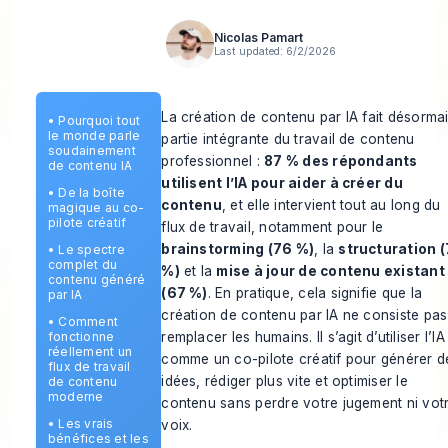
Nicolas Pamart
Last updated:
6/2/2026
La création de contenu par IA fait désorma
•
Pourquoi tout
le monde parle
partie intégrante du travail de contenu
soudainement
professionnel :
87 % des répondants
de contenu IA
utilisent l’IA pour aider à créer du
•
De la boîte
contenu
, et elle intervient tout au long du
magique au co-
pilote créatif
flux de travail, notamment pour le
brainstorming (76 %)
, la
structuration 
•
Le spectre
complet du
%)
et la
mise à jour de contenu existant
contenu généré
(67 %)
. En pratique, cela signifie que la
par IA
création de contenu par IA ne consiste pas
•
Comment
remplacer les humains. Il s’agit d’utiliser l’IA
fonctionne
réellement un
comme un co-pilote créatif pour générer d
flux de travail
idées, rédiger plus vite et optimiser le
de contenu
moderne
contenu sans perdre votre jugement ni vot
•
Les vrais
voix.
bénéfices et les