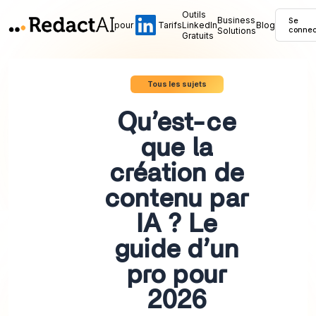
Outils
Business
Se
pour
Tarifs
LinkedIn
Blog
Solutions
connec
Gratuits
Tous les sujets
Qu’est-ce
que la
création de
contenu par
IA ? Le
guide d’un
pro pour
2026