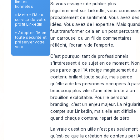
limites
Si vous essayez de publier plus
honnêtes
régulièrement sur LinkedIn, vous connaiss
•
Mettre l’IA au
probablement ce sentiment. Vous avez des
service de votre
profil LinkedIn
idées. Vous avez de l’expertise. Mais quand 
faut transformer cela en un post percutant,
•
Adopter l’IA en
toute sécurité et
un carrousel ou un fil de commentaires
préserver votre
réfléchi, l’écran vide l’emporte.
voix
C’est pourquoi tant de professionnels
s’intéressent à ce sujet en ce moment. Non
pas parce que l’IA rédige magiquement du
contenu brillant toute seule, mais parce
qu’elle aide les personnes occupées à pas
beaucoup plus vite d’une idée brute à un
brouillon exploitable. Pour le personal
branding, c’est un enjeu majeur. La régulari
compte sur LinkedIn, mais elle est difficile
quand chaque contenu repart de zéro.
La vraie question utile n’est pas seulement 
qu’est-ce que la création de contenu par IA