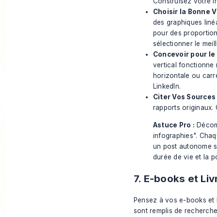
Construisez votre i
Choisir la Bonne V
des graphiques liné
pour des proportion
sélectionner le mei
Concevoir pour le 
vertical fonctionne 
horizontale ou carré
LinkedIn.
Citer Vos Sources 
rapports originaux. C
Astuce Pro :
Décomp
infographies". Chaq
un post autonome su
durée de vie et la p
7. E-books et Li
Pensez à vos e-books et l
sont remplis de recherches