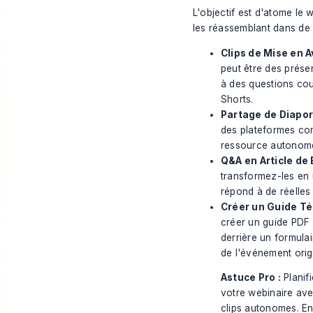
L'objectif est d'atome le
les réassemblant dans de
Clips de Mise en A
peut être des prése
à des questions cou
Shorts.
Partage de Diapor
des plateformes com
ressource autonome.
Q&A en Article de 
transformez-les en 
répond à de réelles 
Créer un Guide Té
créer un guide PDF d
derrière un formula
de l'événement origi
Astuce Pro :
Planif
votre webinaire ave
clips autonomes. Enr