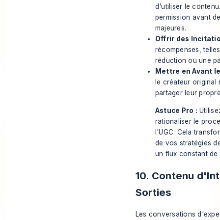
d'utiliser le conten
permission avant de
majeures.
Offrir des Incitati
récompenses, telles
réduction ou une par
Mettre en Avant le
le créateur origina
partager leur propr
Astuce Pro :
Utilis
rationaliser le proc
l'UGC. Cela transfo
de vos stratégies d
un flux constant de 
10. Contenu d'In
Sorties
Les conversations d'expert