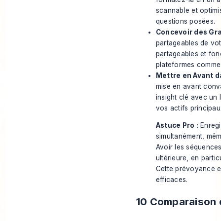
scannable et optimi
questions posées.
Concevoir des Gra
partageables de vot
partageables et fon
plateformes comme I
Mettre en Avant d
mise en avant conva
insight clé avec un l
vos actifs principau
Astuce Pro :
Enregis
simultanément, même
Avoir les séquences
ultérieure, en parti
Cette prévoyance es
efficaces.
10 Comparaison d