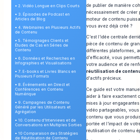
de publier de manière coh
•
2. Vidéo Longue en Clips Courts
nécessairement de créer
•
3. Épisodes de Podcast en
moteur de contenu puissant
Articles de Blog
vous avez déjà créé ?
•
4. Webinaires en Plusieurs Actifs
de Contenu
C'est l'idée centrale derr
•
5. Témoignages Clients et
pièce de contenu de grand
Études de Cas en Séries de
Contenu
différentes plateformes, 
d'efficacité, vous permet
•
6. Données et Recherches en
Infographies et Visualisations
votre audience et de renf
réutilisation de conten
•
7. E-books et Livres Blancs en
Plusieurs Formats
d'actifs précieux.
•
8. Événements en Direct et
Ce guide est votre manuel
Conférences en Contenu
Numérique
aider à faire exactement 
•
9. Campagnes de Contenu
mises à jour engageantes 
Généré par les Utilisateurs et
vidéo partageables, vous
Agrégation
contenu que vous produis
•
10. Contenu d'Interviews et de
portée et l'impact de vo
Conversations en Multiples Sorties
réutilisation de contenu 
•
10 Comparaison des Stratégies
de Réutilisation de Contenu