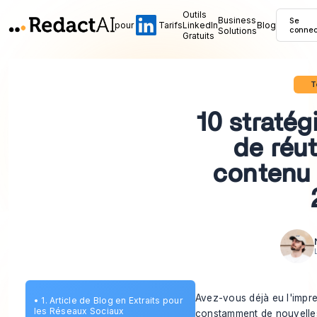
Outils
Business
Se
pour
Tarifs
LinkedIn
Blog
Solutions
connec
Gratuits
T
10 stratég
de réut
contenu 
Avez-vous déjà eu l'impre
•
1. Article de Blog en Extraits pour
les Réseaux Sociaux
constamment de nouvelles 