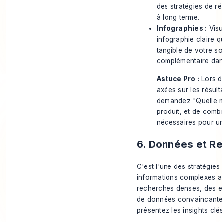
des stratégies de ré
à long terme.
Infographies :
Visu
infographie claire q
tangible de votre so
complémentaire dans
Astuce Pro :
Lors d
axées sur les résul
demandez "Quelle mé
produit, et de comb
nécessaires pour un
6. Données et Re
C'est l'une des stratégies
informations complexes ac
recherches denses, des en
de données convaincantes
présentez les insights cl