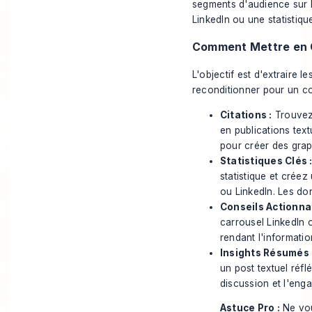
segments d'audience sur l
LinkedIn ou une statistiqu
Comment Mettre en 
L'objectif est d'extraire l
reconditionner pour un co
Citations :
Trouvez 
en publications tex
pour créer des grap
Statistiques Clés 
statistique et crée
ou LinkedIn. Les do
Conseils Actionna
carrousel LinkedIn 
rendant l'information
Insights Résumés 
un post textuel réfl
discussion et l'eng
Astuce Pro :
Ne vou