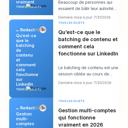
vraiment
Beaucoup de personnes qui
TOUS LES SUJETS
essaient de bâtir leur autorité
en font trop dans la mauvaise
Dernière mise à jour: 7/31/2026
direction. E
TOUS LES SUJETS
Qu’est-ce que le
Qu’est-ce
batching de contenu et
que le
batching
comment cela
de
fonctionne sur LinkedIn
contenu
et
comment
Le batching de contenu est une
cela
session ciblée au cours de
fonctionne
sur
laquelle vous créez plusieurs
Dernière mise à jour: 7/30/2026
LinkedIn
publications
TOUS LES SUJETS
TOUS LES SUJETS
Gestion multi-comptes
Gestion
qui fonctionne
multi-
comptes
vraiment en 2026