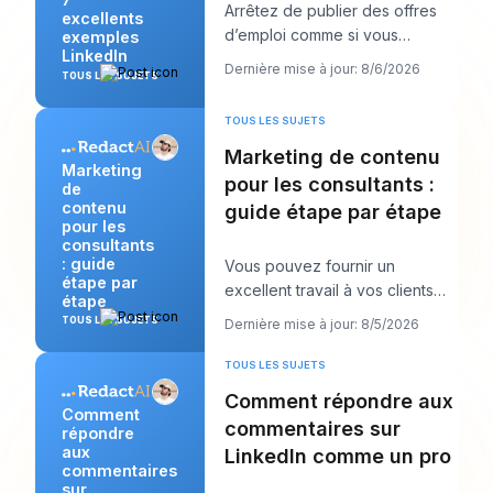
Arrêtez de publier des offres
excellents
d’emploi comme si vous
exemples
LinkedIn
remplissiez des formulaires et
Dernière mise à jour: 8/6/2026
TOUS LES SUJETS
commencez à les
TOUS LES SUJETS
Marketing de contenu
Marketing
pour les consultants :
de
contenu
guide étape par étape
pour les
consultants
: guide
Vous pouvez fournir un
étape par
excellent travail à vos clients
étape
tout en vous sentant
TOUS LES SUJETS
Dernière mise à jour: 8/5/2026
étrangement invisible en
TOUS LES SUJETS
Comment répondre aux
Comment
commentaires sur
répondre
aux
LinkedIn comme un pro
commentaires
sur