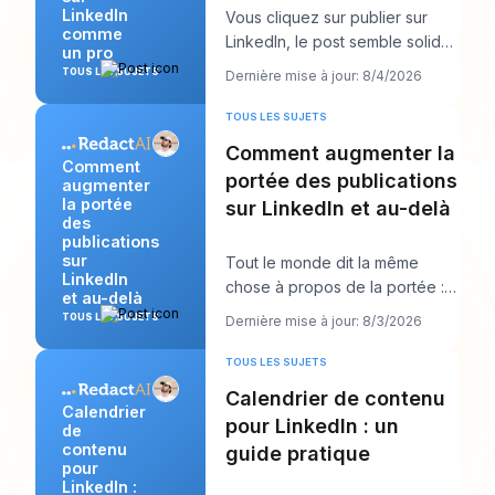
LinkedIn
Vous cliquez sur publier sur
comme
LinkedIn, le post semble solide,
un pro
puis le vrai travail commence.
TOUS LES SUJETS
Dernière mise à jour: 8/4/2026
Quelque
TOUS LES SUJETS
Comment augmenter la
Comment
portée des publications
augmenter
la portée
sur LinkedIn et au-delà
des
publications
sur
Tout le monde dit la même
LinkedIn
chose à propos de la portée :
et au-delà
publiez plus. Ce conseil semble
TOUS LES SUJETS
Dernière mise à jour: 8/3/2026
productif, m
TOUS LES SUJETS
Calendrier de contenu
Calendrier
pour LinkedIn : un
de
contenu
guide pratique
pour
LinkedIn :