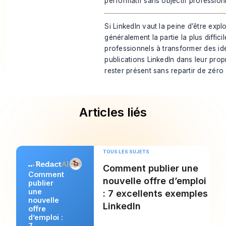
performatif sans objectif professio
Si LinkedIn vaut la peine d’être explo
généralement la partie la plus diffici
professionnels à transformer des id
publications LinkedIn dans leur propre
rester présent sans repartir de zéro
Articles liés
TOUS LES SUJETS
Comment publier une
Comment
nouvelle offre d’emploi
publier
une
: 7 excellents exemples
nouvelle
LinkedIn
offre
d’emploi :
7