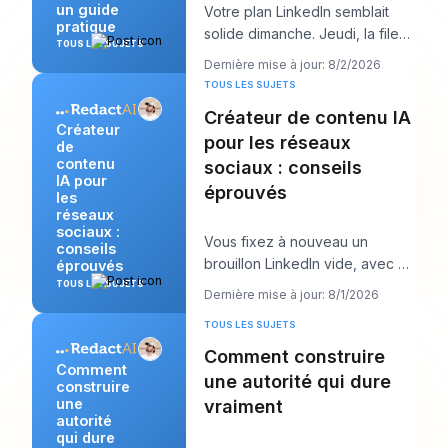
un guide
Votre plan LinkedIn semblait
pratique
solide dimanche. Jeudi, la file
TOUS LES SUJETS
d’attente est vide, l’accroche
Dernière mise à jour: 8/2/2026
que vous
TOUS LES SUJETS
Créateur de contenu IA
Créateur
pour les réseaux
de
contenu
sociaux : conseils
IA pour
éprouvés
les
réseaux
sociaux :
Vous fixez à nouveau un
conseils
brouillon LinkedIn vide, avec un
éprouvés
appel client dans dix minutes et
TOUS LES SUJETS
Dernière mise à jour: 8/1/2026
un post qu
TOUS LES SUJETS
Comment construire
Comment
une autorité qui dure
construire
une
vraiment
autorité
qui dure