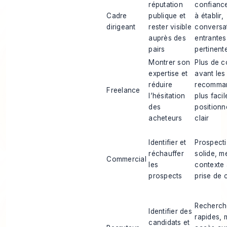
réputation
confiance
Cadre
publique et
à établir,
dirigeant
rester visible
conversa
auprès des
entrantes
pairs
pertinent
Montrer son
Plus de c
expertise et
avant les
réduire
recomman
Freelance
l’hésitation
plus facil
des
positionn
acheteurs
clair
Identifier et
Prospecti
réchauffer
solide, me
Commercial
les
contexte 
prospects
prise de 
Recherch
Identifier des
rapides, m
candidats et