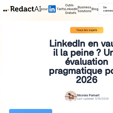
Outils
Business
Se
pour
Tarifs
LinkedIn
Blog
Solutions
connec
Gratuits
Tous les sujets
LinkedIn en va
il la peine ? U
évaluation
pragmatique p
2026
Nicolas Pamart
Last updated:
5/16/2026