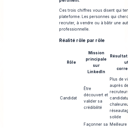
pertinent
.
Ces trois chiffres vous disent qui ten
plateforme. Les personnes qui cher
recruter, à vendre ou à bâtir une au
professionnelle.
Réalité rôle par rôle
Mission
Résultat
principale
Rôle
u
sur
corr
LinkedIn
Plus de vi
auprès d
Être
recruteur
découvert et
Candidat
candidatu
valider sa
chaleure
crédibilité
réseautag
solide
Façonner sa
Meilleure 