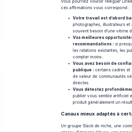
Vous pourriez vouloir reléguer Linke
ces affirmations vous correspond :
Votre travail est d’abord bas
photographes, illustrateurs et 
souvent besoin d’une vitrine di
Vos meilleures opportunité
recommandations :
si presqu
les relations existantes, les p
compter moins.
Vous avez besoin de confia
publique :
certains cadres et 
de valeur de communautés sél
directes.
Vous détestez profondément
publier vous semble artificiel 
produit généralement un résul
Canaux mieux adaptés à cert
Un groupe Slack de niche, une com