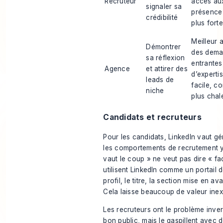
Recruteur
accès aux
signaler sa
présence
crédibilité
plus forte
Meilleur 
Démontrer
des dem
sa réflexion
entrantes
Agence
et attirer des
d’experti
leads de
facile, c
niche
plus chal
Candidats et recruteurs
Pour les candidats, LinkedIn vaut g
les comportements de recrutement y
vaut le coup » ne veut pas dire « f
utilisent LinkedIn comme un portail d
profil, le titre, la section mise en a
Cela laisse beaucoup de valeur inexp
Les recruteurs ont le problème inver
bon public, mais le gaspillent avec