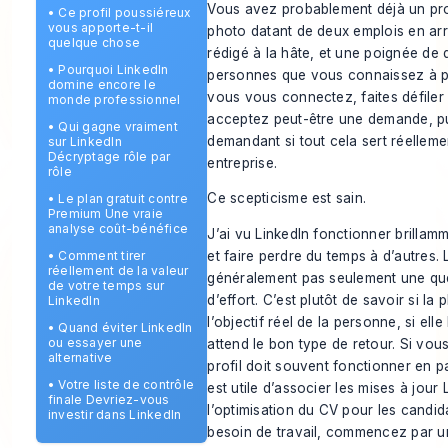
Vous avez probablement déjà un prof
•
Ce profil poussiéreux
vous apporte-t-il
photo datant de deux emplois en arr
quelque chose
rédigé à la hâte, et une poignée d
•
Pourquoi LinkedIn
personnes que vous connaissez à p
domine encore le
vous vous connectez, faites défiler
monde professionnel
acceptez peut-être une demande, pu
•
Qui gagne vraiment
demandant si tout cela sert réelleme
sur LinkedIn
Décryptage rôle par
entreprise.
rôle
Ce scepticisme est sain.
•
Le plan gratuit contre
Premium Une vraie
analyse coût-bénéfice
J’ai vu LinkedIn fonctionner brilla
et faire perdre du temps à d’autres. 
•
Comment tirer
réellement de la valeur
généralement pas seulement une que
de votre temps sur
d’effort. C’est plutôt de savoir si l
LinkedIn
l’objectif réel de la personne, si elle 
•
Quand éviter LinkedIn
ou essayer une
attend le bon type de retour. Si vo
alternative
profil doit souvent fonctionner en pa
•
Votre liste de contrôle
est utile d’associer les mises à jour
finale Devriez-vous
l’optimisation du CV pour les candid
investir dans LinkedIn
besoin de travail, commencez par u