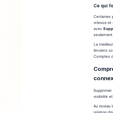
Ce qui f
Certaines p
vitesse et
avec
Supp
seulement 
La meilleu
Anciens co
Comptes de
Compre
connex
Supprimer u
visibilité 
Au niveau l
relation di