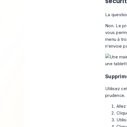
sécuri
La questio
Non. Le pr
vous perme
menu à troi
n’envoie pa
Supprime
Utilisez c
prudence.
Alle
Cliq
Utili
Cliqu