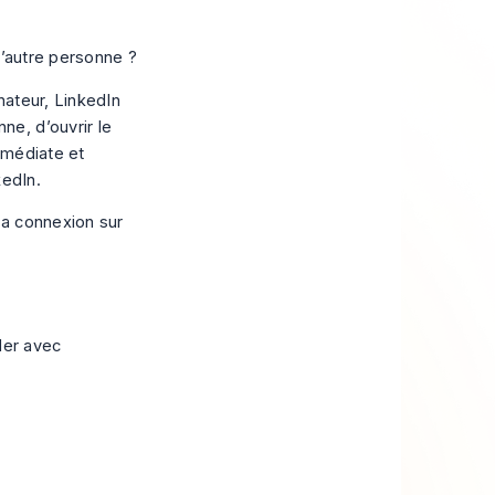
l’autre personne ?
nateur, LinkedIn
nne, d’ouvrir le
immédiate et
kedIn
.
der avec