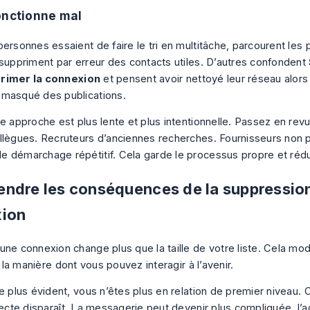
onctionne mal
ersonnes essaient de faire le tri en multitâche, parcourent les p
 suppriment par erreur des contacts utiles. D’autres confondent
rimer la connexion
et pensent avoir nettoyé leur réseau alors 
masqué des publications.
re approche est plus lente et plus intentionnelle. Passez en rev
llègues. Recruteurs d’anciennes recherches. Fournisseurs non p
 démarchage répétitif. Cela garde le processus propre et rédui
ndre les conséquences de la suppressio
ion
ne connexion change plus que la taille de votre liste. Cela modif
et la manière dont vous pouvez interagir à l’avenir.
e plus évident, vous n’êtes plus en relation de premier niveau. C
recte disparaît. La messagerie peut devenir plus compliquée, l’a