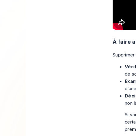
À faire 
Supprimer 
Véri
de s
Exam
d’un
Déci
non 
Si vo
certa
premi