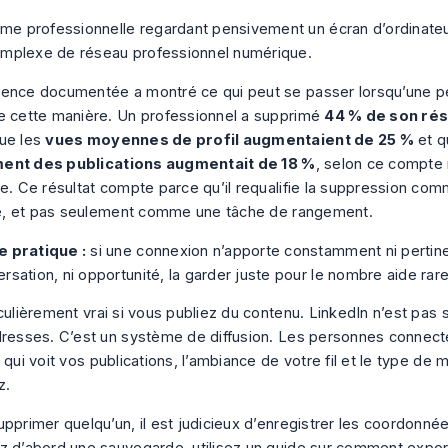
ence documentée a montré ce qui peut se passer lorsqu’une pe
e cette manière. Un professionnel a supprimé
44 % de son ré
ue les
vues moyennes de profil augmentaient de 25 %
et q
nt des publications augmentait de 18 %
, selon
ce compte 
ce
. Ce résultat compte parce qu’il requalifie la suppression co
ité, et pas seulement comme une tâche de rangement.
e pratique :
si une connexion n’apporte constamment ni pertine
rsation, ni opportunité, la garder juste pour le nombre aide rar
iculièrement vrai si vous publiez du contenu. LinkedIn n’est pas
dresses. C’est un système de diffusion. Les personnes connec
 qui voit vos publications, l’ambiance de votre fil et le type d
z.
upprimer quelqu’un, il est judicieux d’enregistrer les coordonné
z d’abord une sauvegarde, utilisez un guide sur
comment export