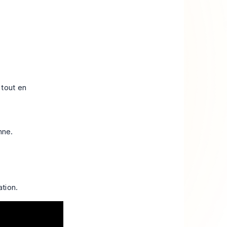
 tout en
nne.
ation.