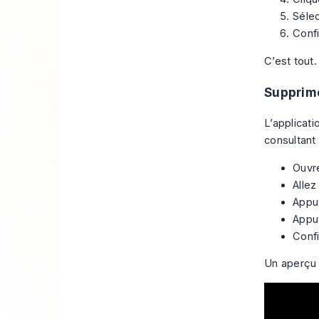
Séle
Conf
C’est tout
Supprime
L’applicat
consultant 
Ouvre
Allez
Appu
Appu
Conf
Un aperçu v