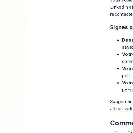
LinkedIn
af
recontacter
Signes q
Des 
savez
Votr
comm
Votr
perti
Votr
pers
Supprimer 
affiner vo
Commen