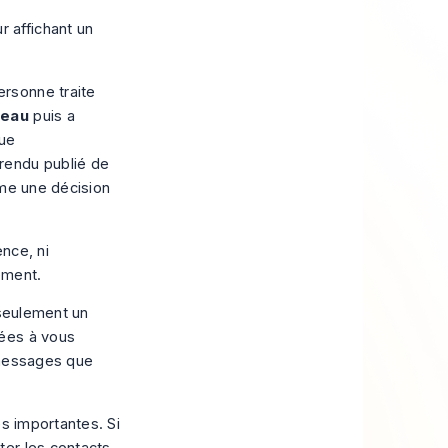
rsonne traite
seau
puis a
ue
rendu publié de
mme une décision
nce, ni
ement.
 seulement un
tées à vous
e messages que
es importantes. Si
er les contacts