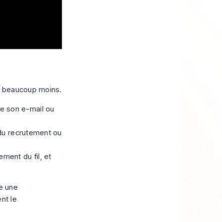
st beaucoup moins.
de son e-mail ou
e du recrutement ou
ment du fil, et
re une
nt le