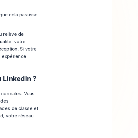
 que cela paraisse
au relève de
alité, votre
éception. Si votre
re expérience
u LinkedIn ?
s normales. Vous
 des
ades de classe et
d, votre réseau