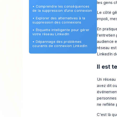
les gens 
•
Comprendre les conséquences
de la suppression d’une connexion
Le côté gên
•
Explorer des alternatives à la
impoli, mes
suppression des connexions
En pratique
•
Étiquette intelligente pour gérer
votre réseau LinkedIn
l’entretien
audience et
•
Dépannage des problèmes
courants de connexion LinkedIn
réseau est 
LinkedIn d
Il est 
Un réseau 
avez dit o
événements
personnes 
ne reflète 
C’est là q