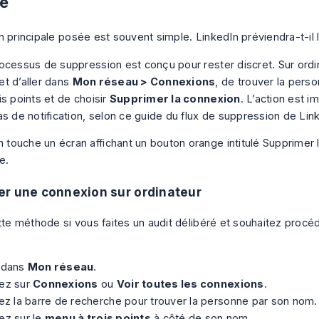
té
n principale posée est souvent simple. LinkedIn préviendra-t-il 
ocessus de suppression est conçu pour rester discret. Sur ordi
t d’aller dans
Mon réseau > Connexions
, de trouver la perso
s points et de choisir
Supprimer la connexion
. L’action est 
s de notification, selon
ce guide du flux de suppression de Lin
r une connexion sur ordinateur
ette méthode si vous faites un audit délibéré et souhaitez procé
z dans
Mon réseau
.
uez sur
Connexions
ou
Voir toutes les connexions
.
sez la barre de recherche pour trouver la personne par son nom.
ez sur le
menu à trois points
à côté de son nom.