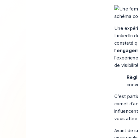
Une expéri
LinkedIn d
constaté q
l’
engageme
l’expérien
de visibil
Règl
conve
C’est part
carnet d’a
influencent
vous attire
Avant de s
vous voule