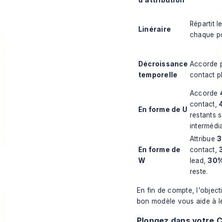
Répartit l
Linéraire
chaque po
Décroissance
Accorde p
temporelle
contact p
Accorde
contact,
En forme de U
restants s
intermédia
Attribue
En forme de
contact,
W
lead,
30
reste.
En fin de compte, l'object
bon modèle vous aide à l
Plongez dans votre 