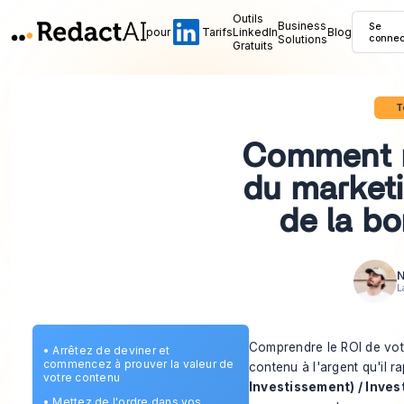
Outils
Business
Se
pour
Tarifs
LinkedIn
Blog
Solutions
connec
Gratuits
T
Comment m
du market
de la b
N
L
Comprendre le ROI de vot
•
Arrêtez de deviner et
commencez à prouver la valeur de
contenu à l'argent qu'il r
votre contenu
Investissement) / Inve
•
Mettez de l'ordre dans vos