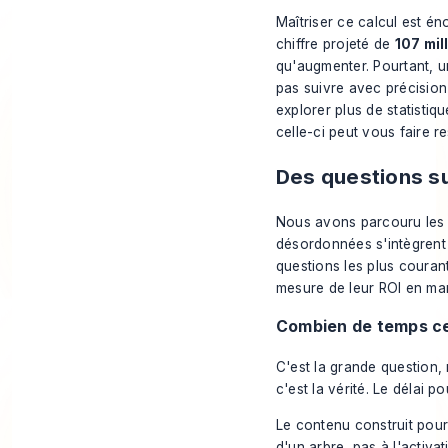
Maîtriser ce calcul est én
chiffre projeté de
107 mil
qu'augmenter. Pourtant, 
pas suivre avec précision
explorer plus de
statistiq
celle-ci peut vous faire re
Des questions su
Nous avons parcouru les f
désordonnées s'intègrent 
questions les plus couran
mesure de leur ROI en ma
Combien de temps cel
C'est la grande question,
c'est la vérité. Le délai p
Le contenu construit pour
d'un arbre, pas à l'activa