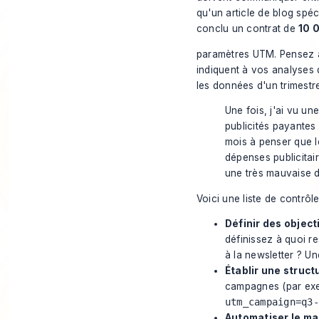
qu'un article de blog spé
conclu un contrat de
10 
paramètres UTM. Pensez à
indiquent à vos analyses 
les données d'un trimestre
Une fois, j'ai vu u
publicités payantes 
mois à penser que le
dépenses publicitair
une très mauvaise d
Voici une liste de contrôl
Définir des object
définissez à quoi r
à la newsletter ? Un
Établir une struct
campagnes (par ex
utm_campaign=q3-
Automatiser le ma