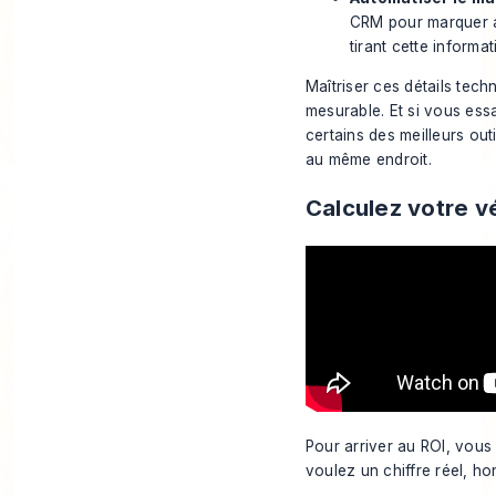
CRM pour marquer a
tirant cette inform
Maîtriser ces détails tech
mesurable. Et si vous ess
certains des
meilleurs ou
au même endroit.
Calculez votre v
Pour arriver au ROI, vous 
voulez un chiffre réel, h