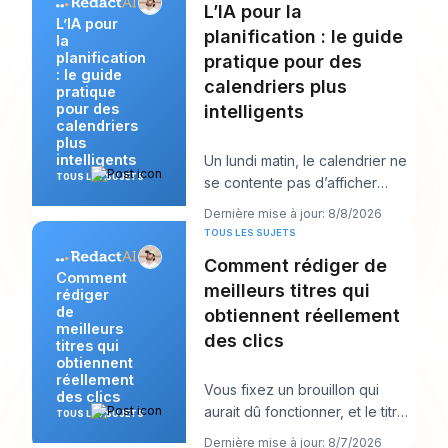
L’IA pour la
L’IA pour
planification : le guide
la
planification
pratique pour des
: le guide
calendriers plus
pratique
pour des
intelligents
calendriers
plus
intelligents
Un lundi matin, le calendrier ne
TOUS LES SUJETS
se contente pas d’afficher
votre journée. Il commence à la
Dernière mise à jour: 8/8/2026
négocier
TOUS LES SUJETS
Comment rédiger de
Comment
meilleurs titres qui
rédiger
de
obtiennent réellement
meilleurs
des clics
titres qui
obtiennent
réellement
Vous fixez un brouillon qui
des clics
aurait dû fonctionner, et le titre
TOUS LES SUJETS
est probablement la première
Dernière mise à jour: 8/7/2026