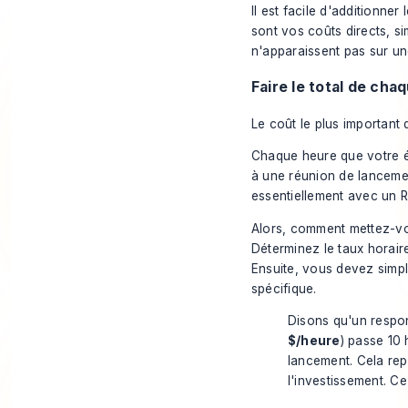
Il est facile d'additionn
sont vos coûts directs, si
n'apparaissent pas sur un
Faire le total de ch
Le coût le plus important 
Chaque heure que votre éq
à une réunion de lanceme
essentiellement avec un RO
Alors, comment mettez-vou
Déterminez le taux horair
Ensuite, vous devez simpl
spécifique.
Disons qu'un respo
$/heure
) passe 10
lancement. Cela re
l'investissement. Ce