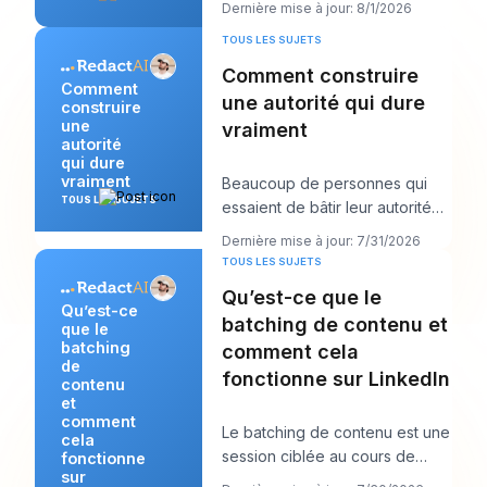
Dernière mise à jour: 8/1/2026
un post qu
TOUS LES SUJETS
Comment construire
Comment
une autorité qui dure
construire
une
vraiment
autorité
qui dure
vraiment
Beaucoup de personnes qui
TOUS LES SUJETS
essaient de bâtir leur autorité
en font trop dans la mauvaise
Dernière mise à jour: 7/31/2026
direction. E
TOUS LES SUJETS
Qu’est-ce que le
Qu’est-ce
batching de contenu et
que le
batching
comment cela
de
fonctionne sur LinkedIn
contenu
et
comment
Le batching de contenu est une
cela
session ciblée au cours de
fonctionne
sur
laquelle vous créez plusieurs