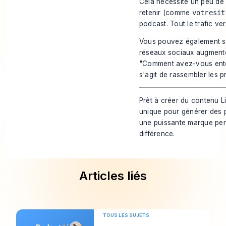
Cela nécessite un peu de 
retenir (comme
votresit
podcast. Tout le trafic ve
Vous pouvez également su
réseaux sociaux augmenten
"Comment avez-vous entend
s'agit de rassembler les p
Prêt à créer du contenu L
unique pour générer des 
une puissante marque pers
différence
.
Articles liés
TOUS LES SUJETS