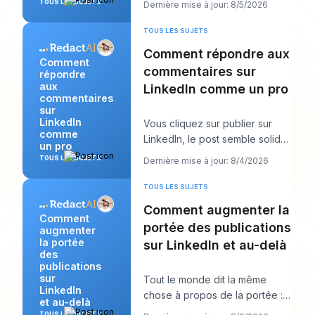
TOUS LES SUJETS
Dernière mise à jour: 8/5/2026
étrangement invisible en
TOUS LES SUJETS
Comment répondre aux
Comment
commentaires sur
répondre
aux
LinkedIn comme un pro
commentaires
sur
LinkedIn
Vous cliquez sur publier sur
comme
LinkedIn, le post semble solide,
un pro
puis le vrai travail commence.
TOUS LES SUJETS
Dernière mise à jour: 8/4/2026
Quelque
TOUS LES SUJETS
Comment augmenter la
Comment
portée des publications
augmenter
la portée
sur LinkedIn et au-delà
des
publications
sur
Tout le monde dit la même
LinkedIn
chose à propos de la portée :
et au-delà
publiez plus. Ce conseil semble
TOUS LES SUJETS