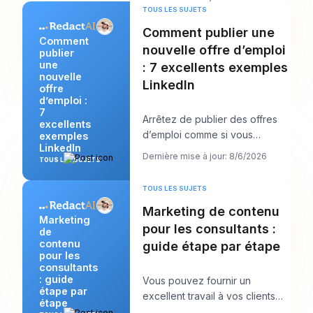
chose qu
TOUS LES SUJETS
Comment publier une
Comment
nouvelle offre d’emploi
publier
une
: 7 excellents exemples
nouvelle
LinkedIn
offre
d’emploi :
7
Arrêtez de publier des offres
excellents
d’emploi comme si vous
exemples
LinkedIn
remplissiez des formulaires et
Dernière mise à jour: 8/6/2026
TOUS LES SUJETS
commencez à les
TOUS LES SUJETS
Marketing de contenu
Marketing
pour les consultants :
de
contenu
guide étape par étape
pour les
consultants
: guide
Vous pouvez fournir un
étape par
excellent travail à vos clients
étape
tout en vous sentant