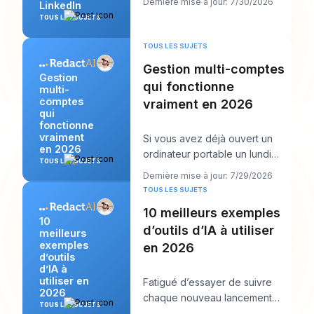
Dernière mise à jour: 7/30/2026
LinkedIn
publications
TOUS LES SUJETS
TOUS LES SUJETS
Gestion multi-comptes
Gestion
qui fonctionne
multi-
comptes
vraiment en 2026
qui
fonctionne
vraiment
Si vous avez déjà ouvert un
en 2026
ordinateur portable un lundi
TOUS LES SUJETS
matin et vu douze connexions,
Dernière mise à jour: 7/29/2026
six calendrie
TOUS LES SUJETS
10 meilleurs exemples
10
d’outils d’IA à utiliser
meilleurs
exemples
en 2026
d’outils
d’IA à
utiliser en
Fatigué d’essayer de suivre
2026
chaque nouveau lancement
TOUS LES SUJETS
d’IA tout en devant encore