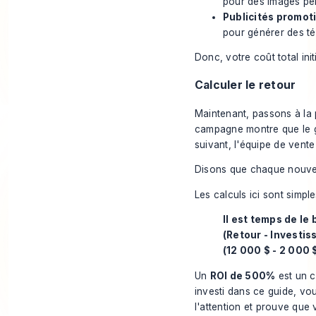
pour des images pe
Publicités promoti
pour générer des t
Donc, votre coût total init
Calculer le retour
Maintenant, passons à la 
campagne montre que le gu
suivant, l'équipe de vente
Disons que chaque nouve
Les calculs ici sont simple
Il est temps de le 
(Retour - Investis
(12 000 $ - 2 000 
Un
ROI de 500%
est un c
investi dans ce guide, vou
l'attention et prouve que