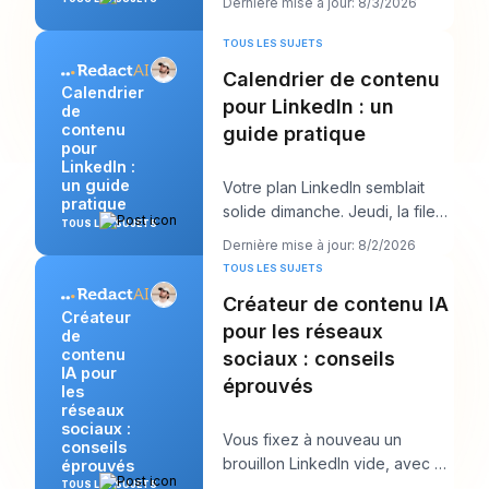
Dernière mise à jour: 8/3/2026
productif, m
TOUS LES SUJETS
Calendrier de contenu
Calendrier
pour LinkedIn : un
de
contenu
guide pratique
pour
LinkedIn :
un guide
Votre plan LinkedIn semblait
pratique
solide dimanche. Jeudi, la file
TOUS LES SUJETS
d’attente est vide, l’accroche
Dernière mise à jour: 8/2/2026
que vous
TOUS LES SUJETS
Créateur de contenu IA
Créateur
pour les réseaux
de
contenu
sociaux : conseils
IA pour
éprouvés
les
réseaux
sociaux :
Vous fixez à nouveau un
conseils
brouillon LinkedIn vide, avec un
éprouvés
appel client dans dix minutes et
TOUS LES SUJETS