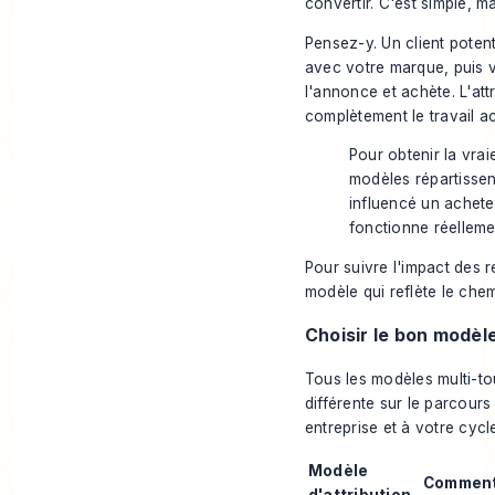
convertir. C'est simple, 
Pensez-y. Un client potenti
avec votre marque, puis vo
l'annonce et achète. L'att
complètement le travail ac
Pour obtenir la vraie
modèles répartissent
influencé un achet
fonctionne réelleme
Pour
suivre l'impact des
modèle qui reflète le che
Choisir le bon modèle
Tous les modèles multi-t
différente sur le parcours
entreprise et à votre cycl
Modèle
Comment
d'attribution