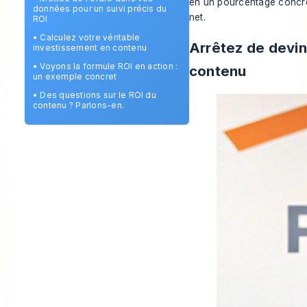
en un pourcentage concre
données pour un suivi précis du
net.
ROI
•
Calculez votre véritable
Arrêtez de devin
investissement en contenu
•
Voyons la formule ROI en action :
contenu
un exemple concret
•
Des questions sur le ROI du
contenu ? Parlons-en.