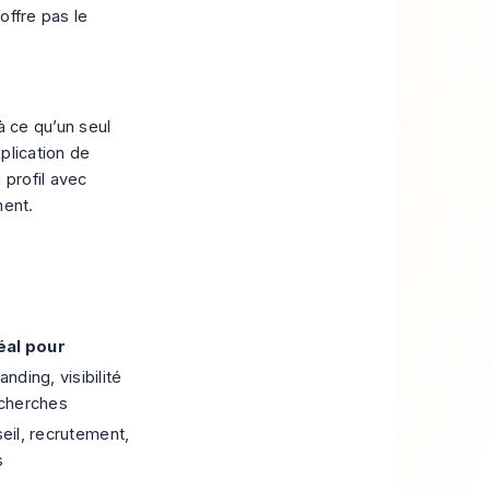
offre pas le
à ce qu’un seul
xplication de
 profil avec
ment.
éal pour
nding, visibilité
echerches
eil, recrutement,
s