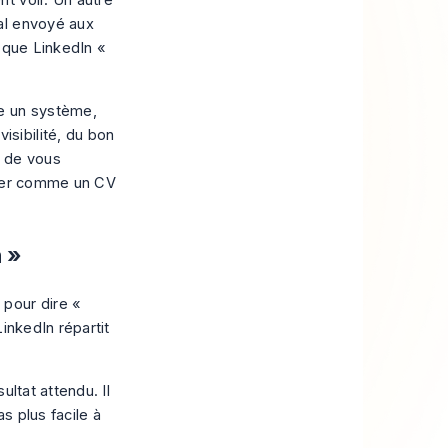
t voir. Un autre
al envoyé aux
 que LinkedIn «
me un système,
sibilité, du bon
n de vous
rter comme un CV
n »
pour dire «
inkedIn répartit
ltat attendu. Il
s plus facile à