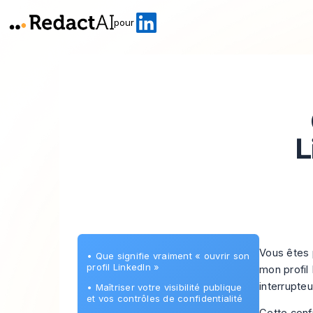
pour
L
Vous êtes 
•
Que signifie vraiment « ouvrir son
profil LinkedIn »
mon profil 
interrupte
•
Maîtriser votre visibilité publique
et vos contrôles de confidentialité