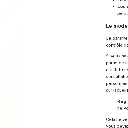
Les 
perso
Le mode 
Le paramèt
contrôle ce
Si vous na
partie de 
des tutorie
consultatio
personnes a
sur laquel
Règl
ne vo
Cela ne veu
vous devez