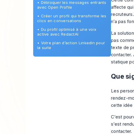
Cette conf
•
Débloquer les messages entrants
affecte qu
avec Open Profile
recruteurs
•
Créer un profil qui transforme les
clics en conversations
n’a pas fon
•
Du profil optimisé à une voix
La solutio
active avec RedactAI
pas comme 
•
Votre plan d’action LinkedIn pour
texte de pr
la suite
contacter.
statique po
Que sig
Les person
rendez-moi 
cette idée 
C’est pourq
s’est rendu
contacter.