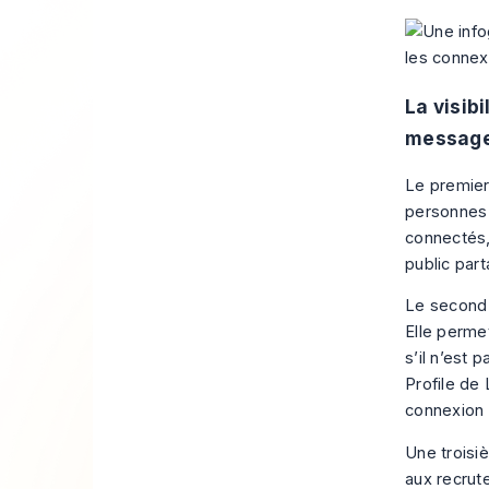
La visib
message
Le premier
personnes 
connectés, 
public par
Le second
Elle perme
s’il n’est
Profile de 
connexion 
Une troisi
aux recrut