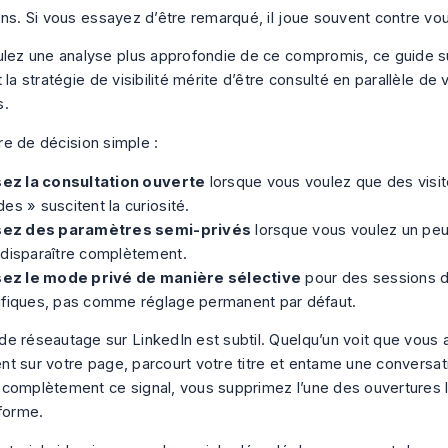
ens. Si vous essayez d’être remarqué, il joue souvent contre vo
ulez une analyse plus approfondie de ce compromis, ce guide 
 la stratégie de visibilité
mérite d’être consulté en parallèle de
s.
ltre de décision simple :
isez la consultation ouverte
lorsque vous voulez que des visite
es » suscitent la curiosité.
isez des paramètres semi-privés
lorsque vous voulez un peu
 disparaître complètement.
isez le mode privé de manière sélective
pour des sessions 
ifiques, pas comme réglage permanent par défaut.
e réseautage sur LinkedIn est subtil. Quelqu’un voit que vous 
ient sur votre page, parcourt votre titre et entame une conversat
complètement ce signal, vous supprimez l’une des ouvertures l
eforme.