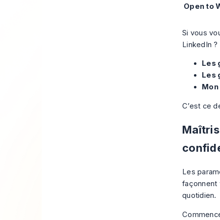
Open to 
Si vous vo
LinkedIn ? 
Les 
Les 
Mon 
C’est ce de
Maîtris
confide
Les paramè
façonnent v
quotidien.
Commencez 