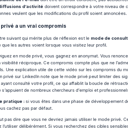
diffusions d’activité
doivent correspondre à votre niveau de c
nnes veulent que les modifications du profil soient annoncées. 
privé a un vrai compromis
re suivant qui mérite plus de réflexion est le
mode de consulta
 que les autres voient lorsque vous visitez leur profil.
viguez en mode privé, vous gagnez en anonymat. Vous renonce
la visibilité réciproque. Ce compromis compte plus que ne l’adme
ls. Une explication utile de
cette vidéo sur les compromis du 
n privé sur LinkedIn
note que le mode privé peut limiter des s
yant consulté votre profil, ce qui affaiblit la boucle de rétroac
le s’appuient de nombreux chercheurs d’emploi et professionnels
e pratique :
si vous êtes dans une phase de développement de v
us cachez pas par défaut.
t pas dire que vous ne devriez jamais utiliser le mode privé. Ce
 l’utiliser délibérément. Si vous recherchez des cibles sensible