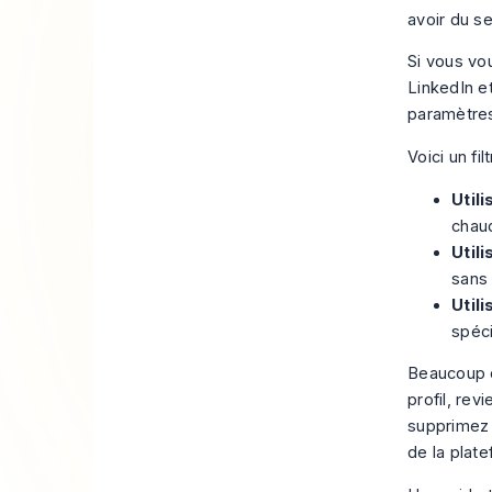
avoir du s
Si vous vo
LinkedIn et
paramètre
Voici un fi
Util
chaud
Util
sans
Util
spéc
Beaucoup d
profil, rev
supprimez 
de la plat