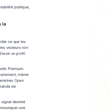
 la
trôle ce que les
es visiteurs non
avoir un profil
kedIn Premium.
atuitement, même
aramètres Open
demande de
n signal destiné
communiquer une