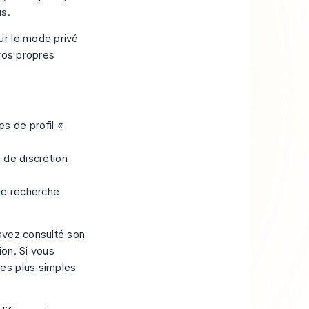
us.
sur
le mode privé
 vos propres
s de profil «
 de discrétion
de recherche
avez consulté son
ion. Si vous
es plus simples