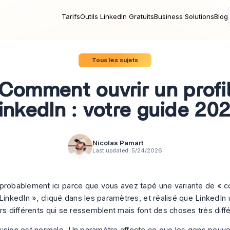
Tarifs
Outils LinkedIn Gratuits
Business Solutions
Blog
Tous les sujets
Comment ouvrir un profi
inkedIn : votre guide 20
Nicolas Pamart
Last updated:
5/24/2026
probablement ici parce que vous avez tapé une variante de « 
LinkedIn », cliqué dans les paramètres, et réalisé que LinkedIn u
urs différents qui se ressemblent mais font des choses très diff