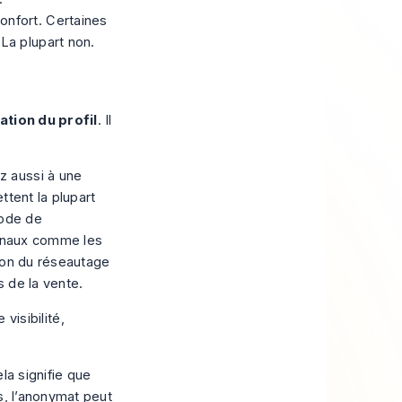
onfort. Certaines
La plupart non.
tion du profil
. Il
z aussi à une
ttent la plupart
mode de
ignaux comme les
tion du réseautage
 de la vente.
isibilité,
la signifie que
s, l’anonymat peut