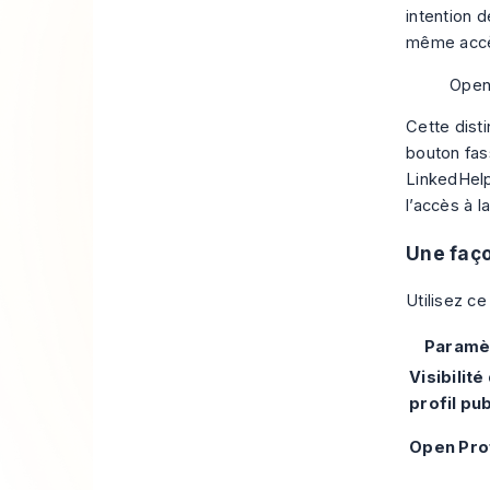
intention d
même accès
Open 
Cette disti
bouton fas
LinkedHelp
l’accès à 
Une faço
Utilisez c
Paramè
Visibilité
profil pub
Open Pro