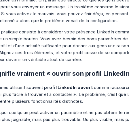
usion est normale. Un paramètre affecte ce que les gens peuven
i peut vous envoyer un message. Un troisième concerne le sign
. Si vous activez le mauvais, vous pouvez finir déçu, en pensant
ctionné » alors que le problème venait de la configuration.
n pratique consiste à considérer votre présence LinkedIn com
un simple bouton. Vous avez besoin des bons paramètres de vi
ofil et d’une activité suffisante pour donner aux gens une raiso
 Alignez ces trois éléments, et votre profil cesse de se compo
ur devenir un véritable atout de carrière.
nifie vraiment « ouvrir son profil LinkedI
nes utilisent souvent
profil LinkedIn ouvert
comme raccourci 
plus facile à trouver et à contacter ». Le problème, c’est que L
entre plusieurs fonctionnalités distinctes.
uoi quelqu’un peut activer un paramètre et ne pas obtenir le résu
 plus joignable, mais pas plus trouvable. Ou plus visible, mais pa