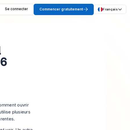
Se connecter
Commencer gratuitement
Français
l
26
comment ouvrir
tilise plusieurs
érentes.