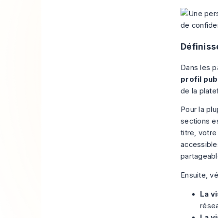
Définiss
Dans les p
profil pub
de la plat
Pour la pl
sections es
titre, vot
accessible
partageabl
Ensuite, vé
La v
rése
La vi