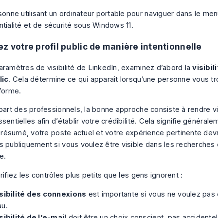
ez votre profil public de manière intentionnelle
aramètres de visibilité de LinkedIn, examinez d’abord la
visibil
lic
. Cela détermine ce qui apparaît lorsqu’une personne vous t
eforme.
upart des professionnels, la bonne approche consiste à rendre vi
sentielles afin d’établir votre crédibilité. Cela signifie général
re résumé, votre poste actuel et votre expérience pertinente dev
s publiquement si vous voulez être visible dans les recherches 
e.
rifiez les contrôles plus petits que les gens ignorent :
isibilité des connexions
est importante si vous ne voulez pas
au.
sibilité de l’e-mail
doit être un choix conscient, pas accidentel