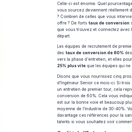
Celle-ci est énorme. Quel pourcenta
vous sourcez deviennent réellement 
? Combien de celles que vous intervi
offre ? De forts
taux de conversion
s
que vous trouvez et connectez avec le
départ.
Les équipes de recrutement de premie
des
taux de conversion de 60%
des 
vers la phase d'entretien, et elles po
25% plus vite
que les équipes qui ne 
Disons que vous nourrissez cinq pros
d'Ingénieur Senior ce mois-ci. Si troi
un entretien de premier tour, cela rep
conversion de 60%. Cela vous indiqu
est sur la bonne voie et beaucoup plu
moyenne de l'industrie de 30-40%. V
davantage ces
références pour la san
talents
si vous souhaitez voir commen