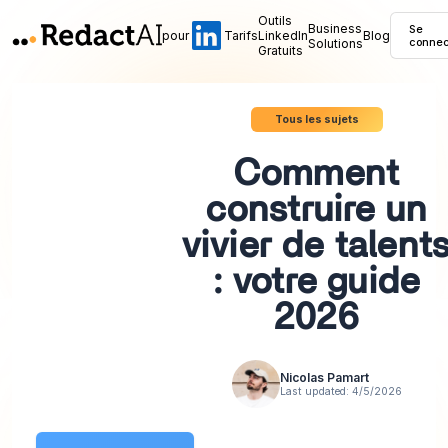
Outils
Business
Se
pour
Tarifs
LinkedIn
Blog
Solutions
connec
Gratuits
Tous les sujets
Comment
construire un
vivier de talent
: votre guide
2026
Nicolas Pamart
Last updated:
4/5/2026