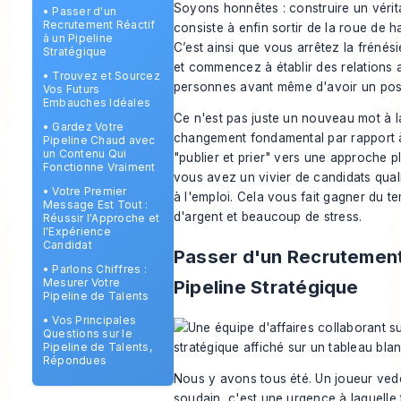
Soyons honnêtes : construire un vérita
•
Passer d'un
Recrutement Réactif
consiste à enfin sortir de la roue de 
à un Pipeline
C’est ainsi que vous arrêtez la frénés
Stratégique
et commencez à établir des relations
•
Trouvez et Sourcez
personnes
avant
même d'avoir un pos
Vos Futurs
Embauches Idéales
Ce n'est pas juste un nouveau mot à l
•
Gardez Votre
changement fondamental par rapport 
Pipeline Chaud avec
un Contenu Qui
"publier et prier" vers une approche pl
Fonctionne Vraiment
vous avez un vivier de candidats quali
•
Votre Premier
à l'emploi. Cela vous fait gagner du t
Message Est Tout :
d'argent et beaucoup de stress.
Réussir l'Approche et
l'Expérience
Candidat
Passer d'un Recrutement
•
Parlons Chiffres :
Pipeline Stratégique
Mesurer Votre
Pipeline de Talents
•
Vos Principales
Questions sur le
Pipeline de Talents,
Répondues
Nous y avons tous été. Un joueur vede
soudain, c'est une urgence à laquelle 