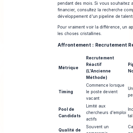
pendant des mois. Si vous souhaitez a
financier, consultez la
recherche comp
développement d'un pipeline de talent
Pour vraiment voir la différence, un a
les choses cristallines.
Affrontement : Recrutement Ré
Recrutement
Réactif
Pi
Métrique
(L'Ancienne
No
Méthode)
Commence lorsque
Un
Timing
le poste devient
pe
vacant
Limité aux
Pool de
In
chercheurs d'emploi
Candidats
ta
actifs
Souvent un
Ca
Qualité de