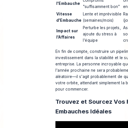
compromis
or
l'Embauche
"suffisamment bon"
en
Vitesse
Lente et imprévisible
Ra
d'Embauche
(semaines/mois)
(j
Perturbe les projets,
As
Impact sur
ajoute du stress à
so
l'Affaires
l'équipe
cr
En fin de compte, construire un pipelin
investissement dans la stabilité et le 
entreprise. La personne incroyable 
l'année prochaine ne sera probableme
aléatoire—il s'agit probablement de q
votre orbite, attendant simplement la
pour commencer.
Trouvez et Sourcez Vos 
Embauches Idéales