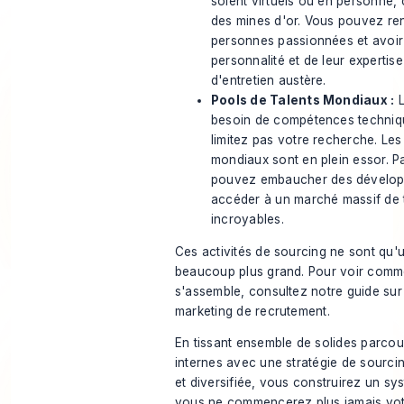
soient virtuels ou en personne
des mines d'or. Vous pouvez re
personnes passionnées et avoir 
personnalité et de leur expertis
d'entretien austère.
Pools de Talents Mondiaux :
L
besoin de compétences techniqu
limitez pas votre recherche. Les
mondiaux sont en plein essor. P
pouvez
embaucher des dévelo
accéder à un marché massif de t
incroyables.
Ces activités de sourcing ne sont qu'
beaucoup plus grand. Pour voir comme
s'assemble, consultez notre guide sur
marketing de recrutement
.
En tissant ensemble de solides parco
internes avec une stratégie de sourcin
et diversifiée, vous construirez un sy
vous ne commencerez plus jamais vot