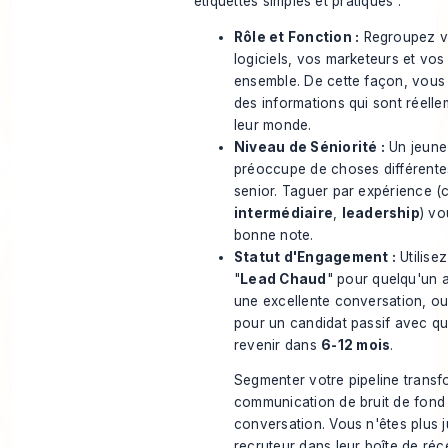
étiquettes simples et pratiques :
Rôle et Fonction :
Regroupez v
logiciels, vos marketeurs et vo
ensemble. De cette façon, vous
des informations qui sont réelle
leur monde.
Niveau de Séniorité :
Un jeune
préoccupe de choses différente
senior. Taguer par expérience
intermédiaire
,
leadership
) vo
bonne note.
Statut d'Engagement :
Utilise
"
Lead Chaud
" pour quelqu'un 
une excellente conversation, ou
pour un candidat passif avec qu
revenir dans
6-12 mois
.
Segmenter votre pipeline transf
communication de bruit de fond
conversation. Vous n'êtes plus j
recruteur dans leur boîte de réc