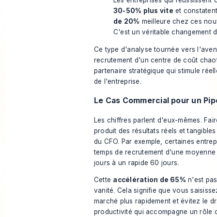
Les entreprises qui réussissent
30-50% plus vite
et constaten
de 20%
meilleure chez ces nouv
C'est un véritable changement d
Ce type d'analyse tournée vers l'aven
recrutement d'un centre de coût chaot
partenaire stratégique qui stimule rée
de l'entreprise.
Le Cas Commercial pour un Pipe
Les chiffres parlent d'eux-mêmes. Fa
produit des résultats réels et tangibles 
du CFO. Par exemple, certaines entrepr
temps de recrutement d'une moyenne 
jours à un rapide 60 jours.
Cette
accélération de 65%
n'est pas
vanité. Cela signifie que vous saisiss
marché plus rapidement et évitez le dr
productivité qui accompagne un rôle c